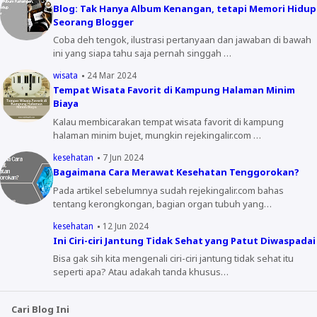
Blog: Tak Hanya Album Kenangan, tetapi Memori Hidup
Seorang Blogger
Coba deh tengok, ilustrasi pertanyaan dan jawaban di bawah
ini yang siapa tahu saja pernah singgah …
wisata
24 Mar 2024
Tempat Wisata Favorit di Kampung Halaman Minim
Biaya
Kalau membicarakan tempat wisata favorit di kampung
halaman minim bujet, mungkin rejekingalir.com …
kesehatan
7 Jun 2024
Bagaimana Cara Merawat Kesehatan Tenggorokan?
Pada artikel sebelumnya sudah rejekingalir.com bahas
tentang kerongkongan, bagian organ tubuh yang…
kesehatan
12 Jun 2024
Ini Ciri-ciri Jantung Tidak Sehat yang Patut Diwaspadai
Bisa gak sih kita mengenali ciri-ciri jantung tidak sehat itu
seperti apa? Atau adakah tanda khusus…
Cari Blog Ini