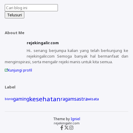
About Me
rejekingalir.com
Hi.. senang berjumpa kalian yang telah berkunjung ke
rejekingalir.com Semoga banyak hal bermanfaat dan
menginspirasi, serta mengalir rejeki manis untuk kita semua.
Kunjungi profil
Label
kesehatan
gaming
ragam
sastra
wisata
bisnis
Theme by
Igniel
rejekingalir.com