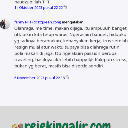
naudzubillah T_T
14 Oktober 2023 pukul 22.22
fanny Nila (dcatqueen.com)
mengatakan…
Olahraga, me time, makan dijaga, itu ampuuuh banget
utk bikin kita tetap waras. Ngerasain banget, hidupku
yg tadinya berantakan, kebanyakan kerja, trus setelah
resign mulai atur waktu supaya bisa olahraga rutin,
pola makan di jaga, ttp ngelakuin passion berupa
traveling, hasilnya akh lebih happy 😁. Kalopun stress,
bukan yg berat, masih bisa disettle sendiri.
6 November 2023 pukul 22.38