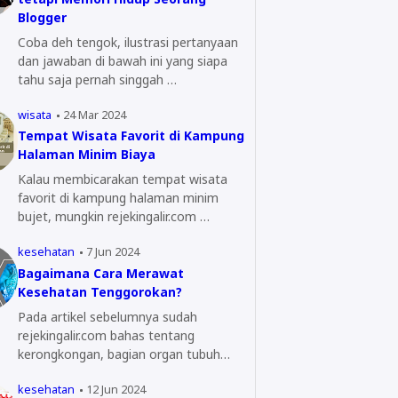
Blogger
Coba deh tengok, ilustrasi pertanyaan
dan jawaban di bawah ini yang siapa
tahu saja pernah singgah …
wisata
24 Mar 2024
Tempat Wisata Favorit di Kampung
Halaman Minim Biaya
Kalau membicarakan tempat wisata
favorit di kampung halaman minim
bujet, mungkin rejekingalir.com …
kesehatan
7 Jun 2024
Bagaimana Cara Merawat
Kesehatan Tenggorokan?
Pada artikel sebelumnya sudah
rejekingalir.com bahas tentang
kerongkongan, bagian organ tubuh
yang…
kesehatan
12 Jun 2024