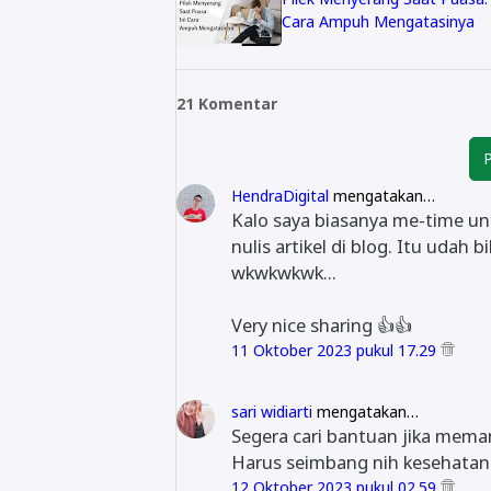
Cara Ampuh Mengatasinya
21 Komentar
P
HendraDigital
mengatakan…
Kalo saya biasanya me-time un
nulis artikel di blog. Itu udah
wkwkwkwk...
Very nice sharing 👍👍
11 Oktober 2023 pukul 17.29
sari widiarti
mengatakan…
Segera cari bantuan jika meman
Harus seimbang nih kesehatan
12 Oktober 2023 pukul 02.59