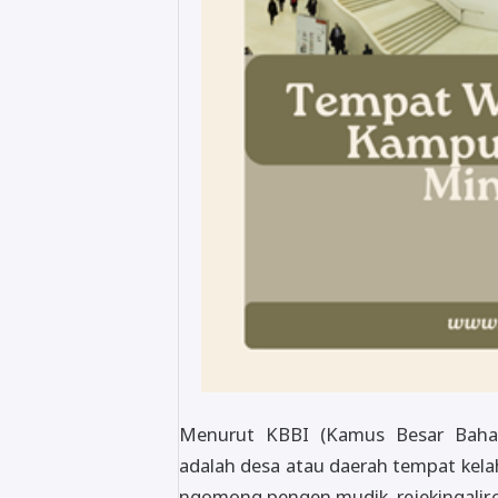
Menurut KBBI (Kamus Besar Bahasa
adalah desa atau daerah tempat kela
ngomong pengen mudik, rejekingalir