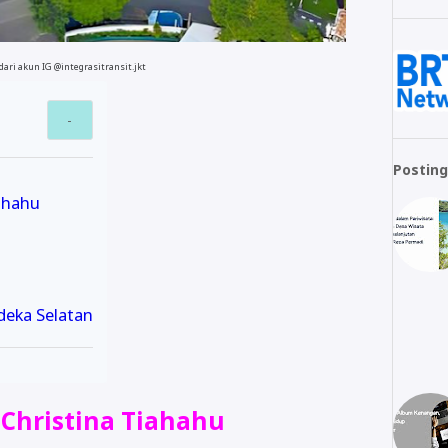
 dari akun IG @integrasitransit.jkt
Posting
ahahu
eka Selatan
 Christina Tiahahu