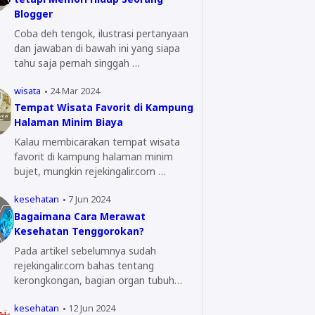
Blogger
Coba deh tengok, ilustrasi pertanyaan
dan jawaban di bawah ini yang siapa
tahu saja pernah singgah …
wisata
24 Mar 2024
Tempat Wisata Favorit di Kampung
Halaman Minim Biaya
Kalau membicarakan tempat wisata
favorit di kampung halaman minim
bujet, mungkin rejekingalir.com …
kesehatan
7 Jun 2024
Bagaimana Cara Merawat
Kesehatan Tenggorokan?
Pada artikel sebelumnya sudah
rejekingalir.com bahas tentang
kerongkongan, bagian organ tubuh
yang…
kesehatan
12 Jun 2024