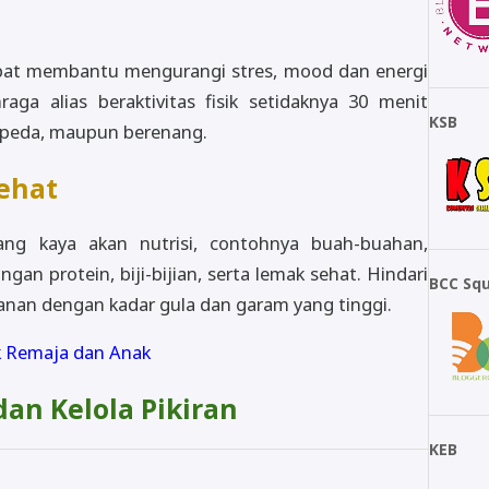
apat membantu mengurangi stres, mood dan energi
raga alias beraktivitas fisik setidaknya 30 menit
KSB
rsepeda, maupun berenang.
ehat
ng kaya akan nutrisi, contohnya buah-buahan,
n protein, biji-bijian, serta lemak sehat. Hindari
BCC Sq
nan dengan kadar gula dan garam yang tinggi.
 Remaja dan Anak
dan Kelola Pikiran
KEB