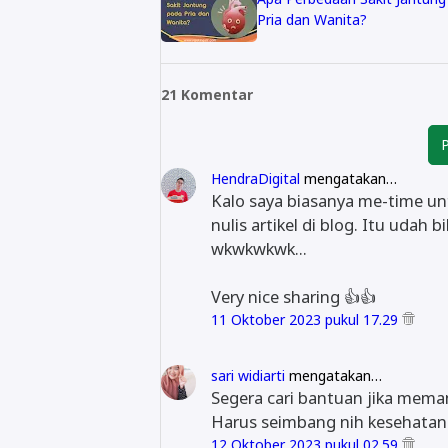
Pria dan Wanita?
21 Komentar
P
HendraDigital
mengatakan…
Kalo saya biasanya me-time un
nulis artikel di blog. Itu udah
wkwkwkwk...
Very nice sharing 👍👍
11 Oktober 2023 pukul 17.29
sari widiarti
mengatakan…
Segera cari bantuan jika meman
Harus seimbang nih kesehatan
12 Oktober 2023 pukul 02.59