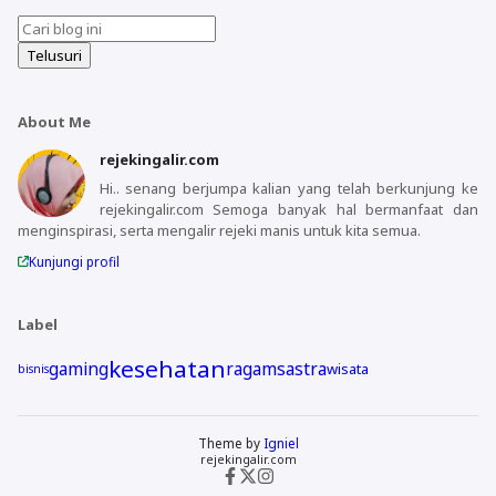
About Me
rejekingalir.com
Hi.. senang berjumpa kalian yang telah berkunjung ke
rejekingalir.com Semoga banyak hal bermanfaat dan
menginspirasi, serta mengalir rejeki manis untuk kita semua.
Kunjungi profil
Label
kesehatan
gaming
ragam
sastra
wisata
bisnis
Theme by
Igniel
rejekingalir.com