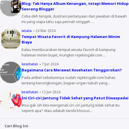
Blog: Tak Hanya Album Kenangan, tetapi Memori Hidup
Seorang Blogger
Coba deh tengok, ilustrasi pertanyaan dan jawaban di bawah
ini yang siapa tahu saja pernah singgah …
wisata
24 Mar 2024
Tempat Wisata Favorit di Kampung Halaman Minim
Biaya
Kalau membicarakan tempat wisata favorit di kampung
halaman minim bujet, mungkin rejekingalir.com …
kesehatan
7 Jun 2024
Bagaimana Cara Merawat Kesehatan Tenggorokan?
Pada artikel sebelumnya sudah rejekingalir.com bahas
tentang kerongkongan, bagian organ tubuh yang…
kesehatan
12 Jun 2024
Ini Ciri-ciri Jantung Tidak Sehat yang Patut Diwaspadai
Bisa gak sih kita mengenali ciri-ciri jantung tidak sehat itu
seperti apa? Atau adakah tanda khusus…
Cari Blog Ini