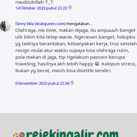
naudzubillah T_T
14 Oktober 2023 pukul 22.22
fanny Nila (dcatqueen.com)
mengatakan…
Olahraga, me time, makan dijaga, itu ampuuuh banget
utk bikin kita tetap waras. Ngerasain banget, hidupku
yg tadinya berantakan, kebanyakan kerja, trus setelah
resign mulai atur waktu supaya bisa olahraga rutin,
pola makan di jaga, ttp ngelakuin passion berupa
traveling, hasilnya akh lebih happy 😁. Kalopun stress,
bukan yg berat, masih bisa disettle sendiri.
6 November 2023 pukul 22.38