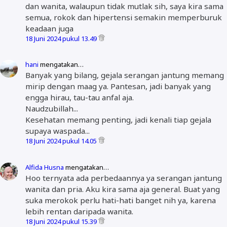
dan wanita, walaupun tidak mutlak sih, saya kira sama
semua, rokok dan hipertensi semakin memperburuk
keadaan juga
18 Juni 2024 pukul 13.49
hani
mengatakan…
Banyak yang bilang, gejala serangan jantung memang
mirip dengan maag ya. Pantesan, jadi banyak yang
engga hirau, tau-tau anfal aja.
Naudzubillah...
Kesehatan memang penting, jadi kenali tiap gejala
supaya waspada...
18 Juni 2024 pukul 14.05
Alfida Husna
mengatakan…
Hoo ternyata ada perbedaannya ya serangan jantung
wanita dan pria. Aku kira sama aja general. Buat yang
suka merokok perlu hati-hati banget nih ya, karena
lebih rentan daripada wanita.
18 Juni 2024 pukul 15.39