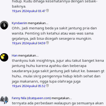
hidup. Kudu dihaga kesehatannya dengan sebaik-
baiknya.
19 Juni 2024 pukul 03.47
Kyndaerim
mengatakan…
Ohh.. Jadi memang beda ya sakit jantung pria dan
wanita. Pemting sih ketahui atau was-was sama
gejalanya, jadi bisa dicegah sesegera mungkin.
19 Juni 2024 pukul 04.59
Han
mengatakan…
thankyou kak insightnya, jujur aku takut banget kena
jantung huhu karena ayahku dan beberapa
saudaranya juga sakit jantung jadi takut ke. bawaan gt
huhu.. mulai skrg pengennya hidup lebih sehat dan
jaga makanann, ngga lupa olahraga juga
19 Juni 2024 pukul 05.52
Fanny Nila (dcatqueen.com)
mengatakan…
ternyata ada perbedaan walaupun ga semuanya akan