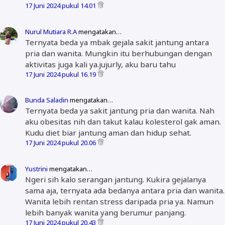
17 Juni 2024 pukul 14.01
Nurul Mutiara R.A
mengatakan…
Ternyata beda ya mbak gejala sakit jantung antara
pria dan wanita. Mungkin itu berhubungan dengan
aktivitas juga kali ya.jujurly, aku baru tahu
17 Juni 2024 pukul 16.19
Bunda Saladin
mengatakan…
Ternyata beda ya sakit jantung pria dan wanita. Nah
aku obesitas nih dan takut kalau kolesterol gak aman.
Kudu diet biar jantung aman dan hidup sehat.
17 Juni 2024 pukul 20.06
Yustrini
mengatakan…
Ngeri sih kalo serangan jantung. Kukira gejalanya
sama aja, ternyata ada bedanya antara pria dan wanita.
Wanita lebih rentan stress daripada pria ya. Namun
lebih banyak wanita yang berumur panjang.
17 Juni 2024 pukul 20.43