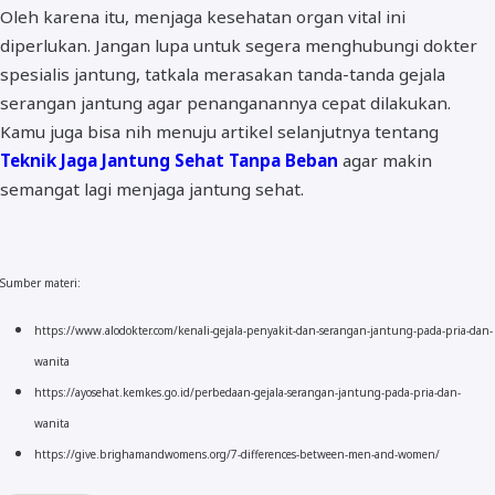
Oleh karena itu, menjaga kesehatan organ vital ini
diperlukan. Jangan lupa untuk segera menghubungi dokter
spesialis jantung, tatkala merasakan tanda-tanda gejala
serangan jantung agar penanganannya cepat dilakukan.
Kamu juga bisa nih menuju artikel selanjutnya tentang
Teknik Jaga Jantung Sehat Tanpa Beban
agar makin
semangat lagi menjaga jantung sehat.
Sumber materi:
https://www.alodokter.com/kenali-gejala-penyakit-dan-serangan-jantung-pada-pria-dan-
wanita
https://ayosehat.kemkes.go.id/perbedaan-gejala-serangan-jantung-pada-pria-dan-
wanita
https://give.brighamandwomens.org/7-differences-between-men-and-women/