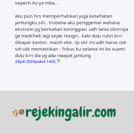
seperti itu ya mba...
aku pun hrs memperhatikan juga kesehatan
jantungku sih... trutama aku penggemar wahana
ekstrem yg berkaitan ketinggian. udh lama sbnrnya
ga medchek lagi sejak resign... kalo dulu rutin krn
dibayar kantor.. masih oke.. tp skr ini udh harus cek
sih utk memastikan .. fokus ku selama ini ke suami
dulu krn dia yg ada riwayat jantung.
24 Juli 2024 pukul 14.55