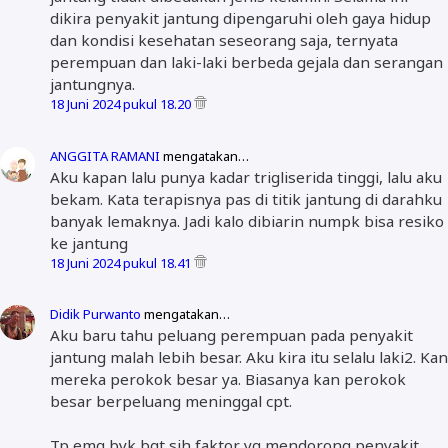
dikira penyakit jantung dipengaruhi oleh gaya hidup
dan kondisi kesehatan seseorang saja, ternyata
perempuan dan laki-laki berbeda gejala dan serangan
jantungnya.
18 Juni 2024 pukul 18.20
ANGGITA RAMANI
mengatakan…
Aku kapan lalu punya kadar trigliserida tinggi, lalu aku
bekam. Kata terapisnya pas di titik jantung di darahku
banyak lemaknya. Jadi kalo dibiarin numpk bisa resiko
ke jantung
18 Juni 2024 pukul 18.41
Didik Purwanto
mengatakan…
Aku baru tahu peluang perempuan pada penyakit
jantung malah lebih besar. Aku kira itu selalu laki2. Kan
mereka perokok besar ya. Biasanya kan perokok
besar berpeluang meninggal cpt.
Tp emg byk bgt sih faktor yg mendorong penyakit