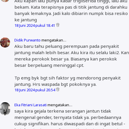
Aku kapan lalu punya kadar trigliserida tinggi, lalu aku
bekam. Kata terapisnya pas di titik jantung di darahku
banyak lemaknya. Jadi kalo dibiarin numpk bisa resiko
ke jantung
18 Juni 2024 pukul 18.41
Didik Purwanto
mengatakan…
Aku baru tahu peluang perempuan pada penyakit
jantung malah lebih besar. Aku kira itu selalu laki2. Kan
mereka perokok besar ya. Biasanya kan perokok
besar berpeluang meninggal cpt.
Tp emg byk bgt sih faktor yg mendorong penyakit
jantung. Hrs waspada bgt pokoknya ya.
18 Juni 2024 pukul 20.54
Eka Fitriani Larasati
mengatakan…
saya kira gejala terkena serangan jantun tidak
mengenal gender, ternyata tidak ya. perbedaannya
cukup signifikan. harus diwaspadi dan di ingat betul -