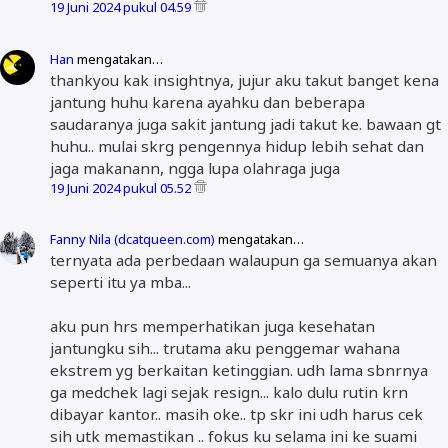
19 Juni 2024 pukul 04.59
Han
mengatakan…
thankyou kak insightnya, jujur aku takut banget kena
jantung huhu karena ayahku dan beberapa
saudaranya juga sakit jantung jadi takut ke. bawaan gt
huhu.. mulai skrg pengennya hidup lebih sehat dan
jaga makanann, ngga lupa olahraga juga
19 Juni 2024 pukul 05.52
Fanny Nila (dcatqueen.com)
mengatakan…
ternyata ada perbedaan walaupun ga semuanya akan
seperti itu ya mba...
aku pun hrs memperhatikan juga kesehatan
jantungku sih... trutama aku penggemar wahana
ekstrem yg berkaitan ketinggian. udh lama sbnrnya
ga medchek lagi sejak resign... kalo dulu rutin krn
dibayar kantor.. masih oke.. tp skr ini udh harus cek
sih utk memastikan .. fokus ku selama ini ke suami