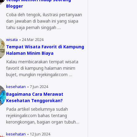
Blogger
Coba deh tengok, ilustrasi pertanyaan
dan jawaban di bawah ini yang siapa
tahu saja pernah singgah …
wisata
24 Mar 2024
Tempat Wisata Favorit di Kampung
Halaman Minim Biaya
Kalau membicarakan tempat wisata
favorit di kampung halaman minim
bujet, mungkin rejekingalir.com …
kesehatan
7 Jun 2024
Bagaimana Cara Merawat
Kesehatan Tenggorokan?
Pada artikel sebelumnya sudah
rejekingalir.com bahas tentang
kerongkongan, bagian organ tubuh
yang…
kesehatan
12 Jun 2024