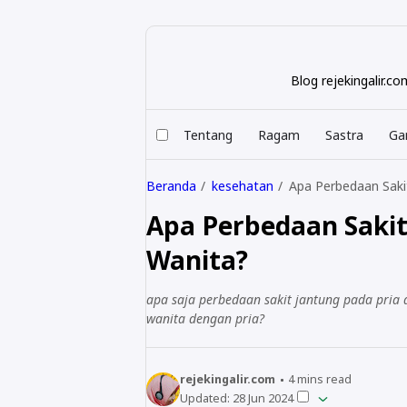
Blog rejekingalir.
Tentang
Ragam
Sastra
Ga
Beranda
kesehatan
Apa Perbedaan Saki
Apa Perbedaan Sakit
Wanita?
apa saja perbedaan sakit jantung pada pri
wanita dengan pria?
rejekingalir.com
4
mins read
Updated:
28 Jun 2024