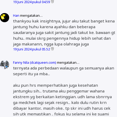
19 Juni 2024 pukul 04.59
Han
mengatakan…
thankyou kak insightnya, jujur aku takut banget kena
jantung huhu karena ayahku dan beberapa
saudaranya juga sakit jantung jadi takut ke. bawaan gt
huhu.. mulai skrg pengennya hidup lebih sehat dan
jaga makanann, ngga lupa olahraga juga
19 Juni 2024 pukul 05.52
Fanny Nila (dcatqueen.com)
mengatakan…
ternyata ada perbedaan walaupun ga semuanya akan
seperti itu ya mba...
aku pun hrs memperhatikan juga kesehatan
jantungku sih... trutama aku penggemar wahana
ekstrem yg berkaitan ketinggian. udh lama sbnrnya
ga medchek lagi sejak resign... kalo dulu rutin krn
dibayar kantor.. masih oke.. tp skr ini udh harus cek
sih utk memastikan .. fokus ku selama ini ke suami