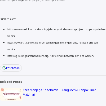
Sumber materi:
https://www.alodokter.com/kenali-gejala-penyakit-dan-serangan-jantung-pada-pria-dan-
wanita
https://ayosehat.kemkes.go.id/perbedaan-gejala-serangan-jantung-pada-pria-dan-
wanita
https://give.brighamandwomens.org/7-differences-between-men-and-women/
kesehatan
Related Posts
Cara Menjaga Kesehatan Tulang Meski Tanpa Sinar
Matahari