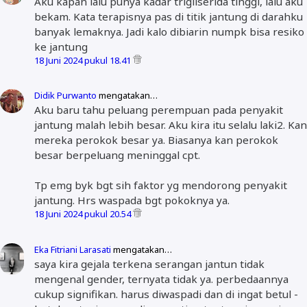
Aku kapan lalu punya kadar trigliserida tinggi, lalu aku
bekam. Kata terapisnya pas di titik jantung di darahku
banyak lemaknya. Jadi kalo dibiarin numpk bisa resiko
ke jantung
18 Juni 2024 pukul 18.41
Didik Purwanto
mengatakan…
Aku baru tahu peluang perempuan pada penyakit
jantung malah lebih besar. Aku kira itu selalu laki2. Kan
mereka perokok besar ya. Biasanya kan perokok
besar berpeluang meninggal cpt.
Tp emg byk bgt sih faktor yg mendorong penyakit
jantung. Hrs waspada bgt pokoknya ya.
18 Juni 2024 pukul 20.54
Eka Fitriani Larasati
mengatakan…
saya kira gejala terkena serangan jantun tidak
mengenal gender, ternyata tidak ya. perbedaannya
cukup signifikan. harus diwaspadi dan di ingat betul -