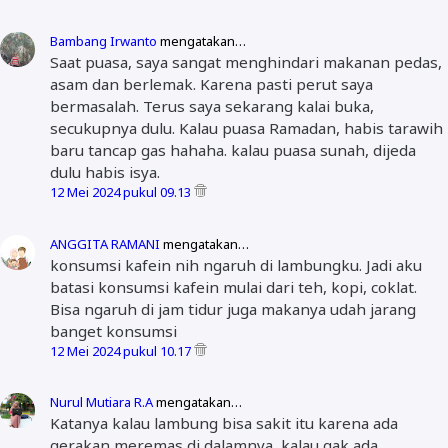
Bambang Irwanto
mengatakan…
Saat puasa, saya sangat menghindari makanan pedas,
asam dan berlemak. Karena pasti perut saya
bermasalah. Terus saya sekarang kalai buka,
secukupnya dulu. Kalau puasa Ramadan, habis tarawih
baru tancap gas hahaha. kalau puasa sunah, dijeda
dulu habis isya.
12 Mei 2024 pukul 09.13
ANGGITA RAMANI
mengatakan…
konsumsi kafein nih ngaruh di lambungku. Jadi aku
batasi konsumsi kafein mulai dari teh, kopi, coklat.
Bisa ngaruh di jam tidur juga makanya udah jarang
banget konsumsi
12 Mei 2024 pukul 10.17
Nurul Mutiara R.A
mengatakan…
Katanya kalau lambung bisa sakit itu karena ada
gerakan meremas di dalamnya, kalau gak ada