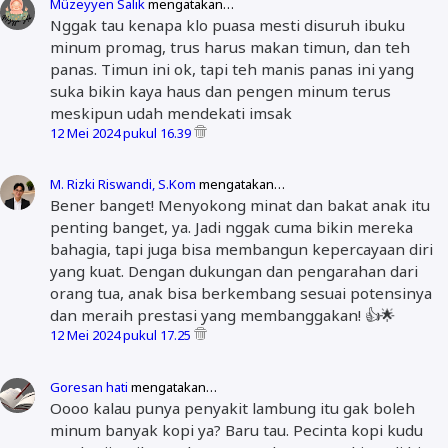
Müzeyyen Salik
mengatakan…
Nggak tau kenapa klo puasa mesti disuruh ibuku
minum promag, trus harus makan timun, dan teh
panas. Timun ini ok, tapi teh manis panas ini yang
suka bikin kaya haus dan pengen minum terus
meskipun udah mendekati imsak
12 Mei 2024 pukul 16.39
M. Rizki Riswandi, S.Kom
mengatakan…
Bener banget! Menyokong minat dan bakat anak itu
penting banget, ya. Jadi nggak cuma bikin mereka
bahagia, tapi juga bisa membangun kepercayaan diri
yang kuat. Dengan dukungan dan pengarahan dari
orang tua, anak bisa berkembang sesuai potensinya
dan meraih prestasi yang membanggakan! 👍🌟
12 Mei 2024 pukul 17.25
Goresan hati
mengatakan…
Oooo kalau punya penyakit lambung itu gak boleh
minum banyak kopi ya? Baru tau. Pecinta kopi kudu