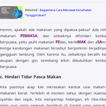
Related:
Bagaimana Cara Merawat Kesehatan
Tenggorokan?
Hemm, apakah ada makanan yang dipaksa-paksa? Ada nih
makanan
PEMAKSA
, dan sebaiknya dihindari ketik
PE
MAK
SA
berpuasa, yaitu jauhi makanan
das, berle
dan a
m
Ketiga kandungan makanan tersebut berpotensi terjadinya
gangguan lambung. Oleh karena itu, sebaiknya beralih ke
asupan dengan gizi seimbang lebih dibutuhkan ketika
berpuasa.
c. Hindari Tidur Pasca Makan
Kita pastinya acap kali merasakan kantuk usai makan-
makanan berat. Terlebih di momen sahur, dengan nuansa
syahdu dan sejuk, kita menyantap hidangan, eh tiba-tiba
mata pun ingin sejenak berlabuh di bantal yang empuk.