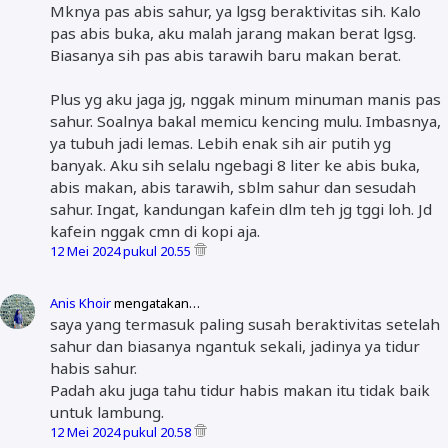
Mknya pas abis sahur, ya lgsg beraktivitas sih. Kalo
pas abis buka, aku malah jarang makan berat lgsg.
Biasanya sih pas abis tarawih baru makan berat.
Plus yg aku jaga jg, nggak minum minuman manis pas
sahur. Soalnya bakal memicu kencing mulu. Imbasnya,
ya tubuh jadi lemas. Lebih enak sih air putih yg
banyak. Aku sih selalu ngebagi 8 liter ke abis buka,
abis makan, abis tarawih, sblm sahur dan sesudah
sahur. Ingat, kandungan kafein dlm teh jg tggi loh. Jd
kafein nggak cmn di kopi aja.
12 Mei 2024 pukul 20.55
Anis Khoir
mengatakan…
saya yang termasuk paling susah beraktivitas setelah
sahur dan biasanya ngantuk sekali, jadinya ya tidur
habis sahur.
Padah aku juga tahu tidur habis makan itu tidak baik
untuk lambung.
12 Mei 2024 pukul 20.58