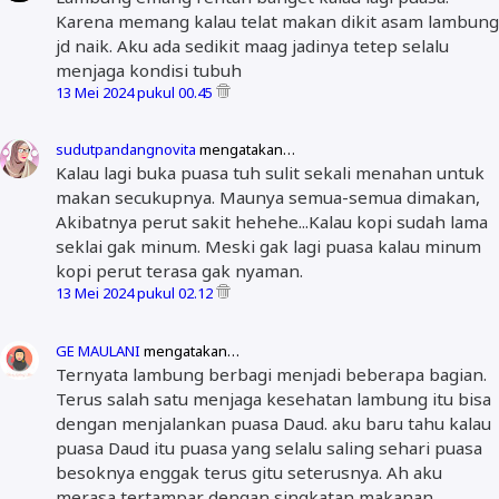
Karena memang kalau telat makan dikit asam lambung
jd naik. Aku ada sedikit maag jadinya tetep selalu
menjaga kondisi tubuh
13 Mei 2024 pukul 00.45
sudutpandangnovita
mengatakan…
Kalau lagi buka puasa tuh sulit sekali menahan untuk
makan secukupnya. Maunya semua-semua dimakan,
Akibatnya perut sakit hehehe...Kalau kopi sudah lama
seklai gak minum. Meski gak lagi puasa kalau minum
kopi perut terasa gak nyaman.
13 Mei 2024 pukul 02.12
GE MAULANI
mengatakan…
Ternyata lambung berbagi menjadi beberapa bagian.
Terus salah satu menjaga kesehatan lambung itu bisa
dengan menjalankan puasa Daud. aku baru tahu kalau
puasa Daud itu puasa yang selalu saling sehari puasa
besoknya enggak terus gitu seterusnya. Ah aku
merasa tertampar dengan singkatan makanan