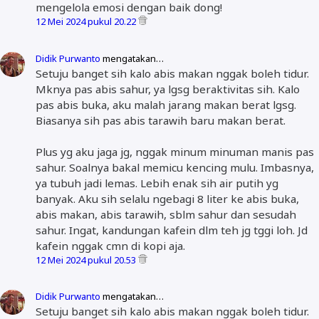
mengelola emosi dengan baik dong!
12 Mei 2024 pukul 20.22
Didik Purwanto
mengatakan…
Setuju banget sih kalo abis makan nggak boleh tidur.
Mknya pas abis sahur, ya lgsg beraktivitas sih. Kalo
pas abis buka, aku malah jarang makan berat lgsg.
Biasanya sih pas abis tarawih baru makan berat.
Plus yg aku jaga jg, nggak minum minuman manis pas
sahur. Soalnya bakal memicu kencing mulu. Imbasnya,
ya tubuh jadi lemas. Lebih enak sih air putih yg
banyak. Aku sih selalu ngebagi 8 liter ke abis buka,
abis makan, abis tarawih, sblm sahur dan sesudah
sahur. Ingat, kandungan kafein dlm teh jg tggi loh. Jd
kafein nggak cmn di kopi aja.
12 Mei 2024 pukul 20.53
Didik Purwanto
mengatakan…
Setuju banget sih kalo abis makan nggak boleh tidur.