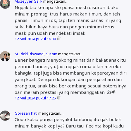
Müzeyyen Salik
mengatakan…
Nggak tau kenapa klo puasa mesti disuruh ibuku
minum promag, trus harus makan timun, dan teh
panas. Timun ini ok, tapi teh manis panas ini yang
suka bikin kaya haus dan pengen minum terus
meskipun udah mendekati imsak
12 Mei 2024 pukul 16.39
M. Rizki Riswandi, S.Kom
mengatakan…
Bener banget! Menyokong minat dan bakat anak itu
penting banget, ya. Jadi nggak cuma bikin mereka
bahagia, tapi juga bisa membangun kepercayaan diri
yang kuat. Dengan dukungan dan pengarahan dari
orang tua, anak bisa berkembang sesuai potensinya
dan meraih prestasi yang membanggakan! 👍🌟
12 Mei 2024 pukul 17.25
Goresan hati
mengatakan…
Oooo kalau punya penyakit lambung itu gak boleh
minum banyak kopi ya? Baru tau. Pecinta kopi kudu