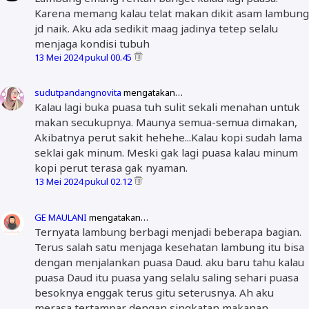
Karena memang kalau telat makan dikit asam lambung
jd naik. Aku ada sedikit maag jadinya tetep selalu
menjaga kondisi tubuh
13 Mei 2024 pukul 00.45
sudutpandangnovita
mengatakan…
Kalau lagi buka puasa tuh sulit sekali menahan untuk
makan secukupnya. Maunya semua-semua dimakan,
Akibatnya perut sakit hehehe...Kalau kopi sudah lama
seklai gak minum. Meski gak lagi puasa kalau minum
kopi perut terasa gak nyaman.
13 Mei 2024 pukul 02.12
GE MAULANI
mengatakan…
Ternyata lambung berbagi menjadi beberapa bagian.
Terus salah satu menjaga kesehatan lambung itu bisa
dengan menjalankan puasa Daud. aku baru tahu kalau
puasa Daud itu puasa yang selalu saling sehari puasa
besoknya enggak terus gitu seterusnya. Ah aku
merasa tertampar dengan singkatan makanan