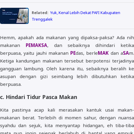
Related:
Yuk, Kenal Lebih Dekat PAFI Kabupaten
Trenggalek
Hemm, apakah ada makanan yang dipaksa-paksa? Ada nih
makanan
PEMAKSA
, dan sebaiknya dihindari ketik
PE
MAK
SA
berpuasa, yaitu jauhi makanan
das, berle
dan a
m
Ketiga kandungan makanan tersebut berpotensi terjadinya
gangguan lambung. Oleh karena itu, sebaiknya beralih ke
asupan dengan gizi seimbang lebih dibutuhkan ketika
berpuasa.
c. Hindari Tidur Pasca Makan
Kita pastinya acap kali merasakan kantuk usai makan-
makanan berat. Terlebih di momen sahur, dengan nuansa
syahdu dan sejuk, kita menyantap hidangan, eh tiba-tiba
mata pun ingin sejenak berlabuh di bantal yang empuk.