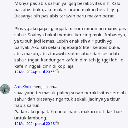
Mknya pas abis sahur, ya lgsg beraktivitas sih. Kalo
pas abis buka, aku malah jarang makan berat lgsg.
Biasanya sih pas abis tarawih baru makan berat.
Plus yg aku jaga jg, nggak minum minuman manis pas
sahur. Soalnya bakal memicu kencing mulu. Imbasnya,
ya tubuh jadi lemas. Lebih enak sih air putih yg
banyak. Aku sih selalu ngebagi 8 liter ke abis buka,
abis makan, abis tarawih, sblm sahur dan sesudah
sahur. Ingat, kandungan kafein dlm teh jg tggi loh. Jd
kafein nggak cmn di kopi aja.
12 Mei 2024 pukul 20.55
Anis Khoir
mengatakan…
saya yang termasuk paling susah beraktivitas setelah
sahur dan biasanya ngantuk sekali, jadinya ya tidur
habis sahur.
Padah aku juga tahu tidur habis makan itu tidak baik
untuk lambung.
12 Mei 2024 pukul 20.58