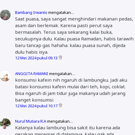
Bambang Irwanto
mengatakan…
Saat puasa, saya sangat menghindari makanan pedas,
asam dan berlemak. Karena pasti perut saya
bermasalah. Terus saya sekarang kalai buka,
secukupnya dulu. Kalau puasa Ramadan, habis tarawih
baru tancap gas hahaha. kalau puasa sunah, dijeda
dulu habis isya.
12 Mei 2024 pukul 09.13
ANGGITA RAMANI
mengatakan…
konsumsi kafein nih ngaruh di lambungku. Jadi aku
batasi konsumsi kafein mulai dari teh, kopi, coklat.
Bisa ngaruh di jam tidur juga makanya udah jarang
banget konsumsi
12 Mei 2024 pukul 10.17
Nurul Mutiara R.A
mengatakan…
Katanya kalau lambung bisa sakit itu karena ada
gerakan meremas di dalamnya, kalau gak ada