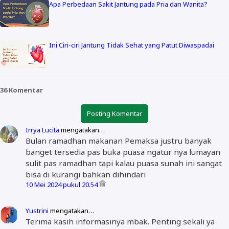
Apa Perbedaan Sakit Jantung pada Pria dan Wanita?
Ini Ciri-ciri Jantung Tidak Sehat yang Patut Diwaspadai
36 Komentar
Posting Komentar
Irrya Lucita
mengatakan…
Bulan ramadhan makanan Pemaksa justru banyak
banget tersedia pas buka puasa ngatur nya lumayan
sulit pas ramadhan tapi kalau puasa sunah ini sangat
bisa di kurangi bahkan dihindari
10 Mei 2024 pukul 20.54
Yustrini
mengatakan…
Terima kasih informasinya mbak. Penting sekali ya