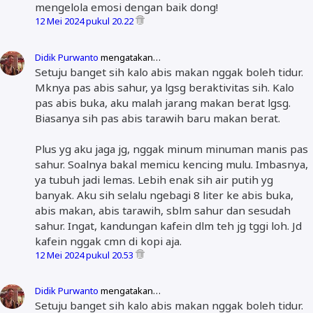
mengelola emosi dengan baik dong!
12 Mei 2024 pukul 20.22
Didik Purwanto
mengatakan…
Setuju banget sih kalo abis makan nggak boleh tidur.
Mknya pas abis sahur, ya lgsg beraktivitas sih. Kalo
pas abis buka, aku malah jarang makan berat lgsg.
Biasanya sih pas abis tarawih baru makan berat.
Plus yg aku jaga jg, nggak minum minuman manis pas
sahur. Soalnya bakal memicu kencing mulu. Imbasnya,
ya tubuh jadi lemas. Lebih enak sih air putih yg
banyak. Aku sih selalu ngebagi 8 liter ke abis buka,
abis makan, abis tarawih, sblm sahur dan sesudah
sahur. Ingat, kandungan kafein dlm teh jg tggi loh. Jd
kafein nggak cmn di kopi aja.
12 Mei 2024 pukul 20.53
Didik Purwanto
mengatakan…
Setuju banget sih kalo abis makan nggak boleh tidur.