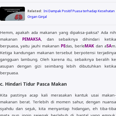
Related:
Ini Dampak Positif Puasa terhadap Kesehatan
Organ Ginjal
Hemm, apakah ada makanan yang dipaksa-paksa? Ada nih
makanan
PEMAKSA
, dan sebaiknya dihindari ketik
PE
MAK
SA
berpuasa, yaitu jauhi makanan
das, berle
dan a
m
Ketiga kandungan makanan tersebut berpotensi terjadinya
gangguan lambung. Oleh karena itu, sebaiknya beralih ke
asupan dengan gizi seimbang lebih dibutuhkan ketika
berpuasa.
c. Hindari Tidur Pasca Makan
Kita pastinya acap kali merasakan kantuk usai makan-
makanan berat. Terlebih di momen sahur, dengan nuansa
syahdu dan sejuk, kita menyantap hidangan, eh tiba-tiba
mata pun ingin sejenak berlabuh di bantal yang empuk.