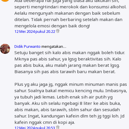
Ada beberapa hal juga yang biasa aku lakukan sih,
seperti mengHindari merokok dan konsumsi alkohol.
Aelalu mengunyah makanan dengan baik sebelum
ditelan. Tidak pernah berbaring setelah makan dan
mengelola emosi dengan baik dong!
12 Mei 2024 pukul 20.22
Didik Purwanto
mengatakan…
Setuju banget sih kalo abis makan nggak boleh tidur.
Mknya pas abis sahur, ya lgsg beraktivitas sih. Kalo
pas abis buka, aku malah jarang makan berat lgsg.
Biasanya sih pas abis tarawih baru makan berat.
Plus yg aku jaga jg, nggak minum minuman manis pas
sahur. Soalnya bakal memicu kencing mulu. Imbasnya,
ya tubuh jadi lemas. Lebih enak sih air putih yg
banyak. Aku sih selalu ngebagi 8 liter ke abis buka,
abis makan, abis tarawih, sblm sahur dan sesudah
sahur. Ingat, kandungan kafein dlm teh jg tggi loh. Jd
kafein nggak cmn di kopi aja.
12 Mei 2024 pukul 20.53