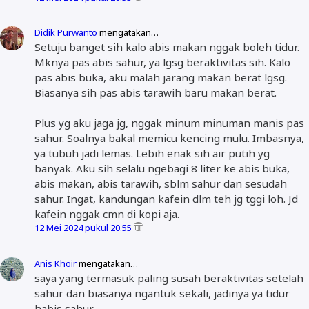
Didik Purwanto
mengatakan…
Setuju banget sih kalo abis makan nggak boleh tidur.
Mknya pas abis sahur, ya lgsg beraktivitas sih. Kalo
pas abis buka, aku malah jarang makan berat lgsg.
Biasanya sih pas abis tarawih baru makan berat.
Plus yg aku jaga jg, nggak minum minuman manis pas
sahur. Soalnya bakal memicu kencing mulu. Imbasnya,
ya tubuh jadi lemas. Lebih enak sih air putih yg
banyak. Aku sih selalu ngebagi 8 liter ke abis buka,
abis makan, abis tarawih, sblm sahur dan sesudah
sahur. Ingat, kandungan kafein dlm teh jg tggi loh. Jd
kafein nggak cmn di kopi aja.
12 Mei 2024 pukul 20.55
Anis Khoir
mengatakan…
saya yang termasuk paling susah beraktivitas setelah
sahur dan biasanya ngantuk sekali, jadinya ya tidur
habis sahur.