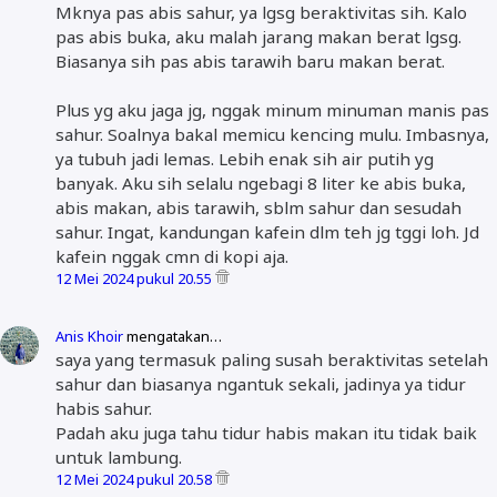
Mknya pas abis sahur, ya lgsg beraktivitas sih. Kalo
pas abis buka, aku malah jarang makan berat lgsg.
Biasanya sih pas abis tarawih baru makan berat.
Plus yg aku jaga jg, nggak minum minuman manis pas
sahur. Soalnya bakal memicu kencing mulu. Imbasnya,
ya tubuh jadi lemas. Lebih enak sih air putih yg
banyak. Aku sih selalu ngebagi 8 liter ke abis buka,
abis makan, abis tarawih, sblm sahur dan sesudah
sahur. Ingat, kandungan kafein dlm teh jg tggi loh. Jd
kafein nggak cmn di kopi aja.
12 Mei 2024 pukul 20.55
Anis Khoir
mengatakan…
saya yang termasuk paling susah beraktivitas setelah
sahur dan biasanya ngantuk sekali, jadinya ya tidur
habis sahur.
Padah aku juga tahu tidur habis makan itu tidak baik
untuk lambung.
12 Mei 2024 pukul 20.58