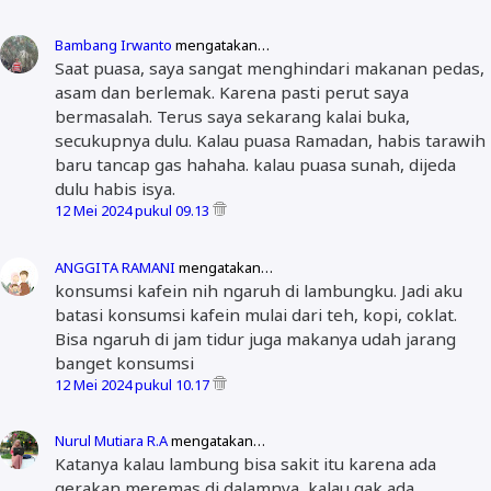
Bambang Irwanto
mengatakan…
Saat puasa, saya sangat menghindari makanan pedas,
asam dan berlemak. Karena pasti perut saya
bermasalah. Terus saya sekarang kalai buka,
secukupnya dulu. Kalau puasa Ramadan, habis tarawih
baru tancap gas hahaha. kalau puasa sunah, dijeda
dulu habis isya.
12 Mei 2024 pukul 09.13
ANGGITA RAMANI
mengatakan…
konsumsi kafein nih ngaruh di lambungku. Jadi aku
batasi konsumsi kafein mulai dari teh, kopi, coklat.
Bisa ngaruh di jam tidur juga makanya udah jarang
banget konsumsi
12 Mei 2024 pukul 10.17
Nurul Mutiara R.A
mengatakan…
Katanya kalau lambung bisa sakit itu karena ada
gerakan meremas di dalamnya, kalau gak ada