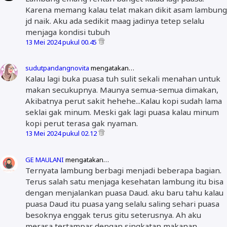
Karena memang kalau telat makan dikit asam lambung
jd naik. Aku ada sedikit maag jadinya tetep selalu
menjaga kondisi tubuh
13 Mei 2024 pukul 00.45
sudutpandangnovita
mengatakan…
Kalau lagi buka puasa tuh sulit sekali menahan untuk
makan secukupnya. Maunya semua-semua dimakan,
Akibatnya perut sakit hehehe...Kalau kopi sudah lama
seklai gak minum. Meski gak lagi puasa kalau minum
kopi perut terasa gak nyaman.
13 Mei 2024 pukul 02.12
GE MAULANI
mengatakan…
Ternyata lambung berbagi menjadi beberapa bagian.
Terus salah satu menjaga kesehatan lambung itu bisa
dengan menjalankan puasa Daud. aku baru tahu kalau
puasa Daud itu puasa yang selalu saling sehari puasa
besoknya enggak terus gitu seterusnya. Ah aku
merasa tertampar dengan singkatan makanan