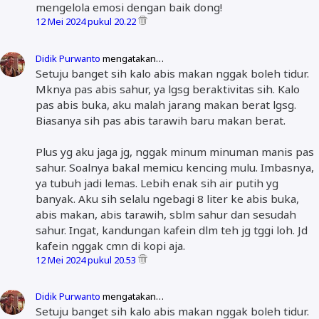
mengelola emosi dengan baik dong!
12 Mei 2024 pukul 20.22
Didik Purwanto
mengatakan…
Setuju banget sih kalo abis makan nggak boleh tidur.
Mknya pas abis sahur, ya lgsg beraktivitas sih. Kalo
pas abis buka, aku malah jarang makan berat lgsg.
Biasanya sih pas abis tarawih baru makan berat.
Plus yg aku jaga jg, nggak minum minuman manis pas
sahur. Soalnya bakal memicu kencing mulu. Imbasnya,
ya tubuh jadi lemas. Lebih enak sih air putih yg
banyak. Aku sih selalu ngebagi 8 liter ke abis buka,
abis makan, abis tarawih, sblm sahur dan sesudah
sahur. Ingat, kandungan kafein dlm teh jg tggi loh. Jd
kafein nggak cmn di kopi aja.
12 Mei 2024 pukul 20.53
Didik Purwanto
mengatakan…
Setuju banget sih kalo abis makan nggak boleh tidur.