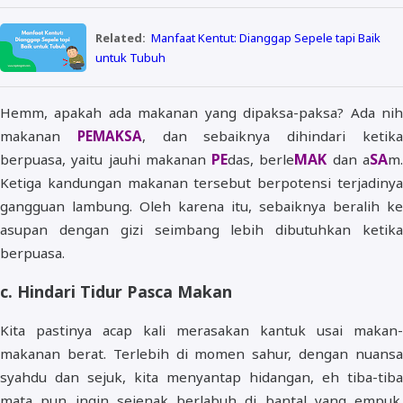
Related:
Manfaat Kentut: Dianggap Sepele tapi Baik
untuk Tubuh
Hemm, apakah ada makanan yang dipaksa-paksa? Ada nih
makanan
PEMAKSA
, dan sebaiknya dihindari ketik
PE
MAK
SA
berpuasa, yaitu jauhi makanan
das, berle
dan a
m
Ketiga kandungan makanan tersebut berpotensi terjadinya
gangguan lambung. Oleh karena itu, sebaiknya beralih ke
asupan dengan gizi seimbang lebih dibutuhkan ketika
berpuasa.
c. Hindari Tidur Pasca Makan
Kita pastinya acap kali merasakan kantuk usai makan-
makanan berat. Terlebih di momen sahur, dengan nuansa
syahdu dan sejuk, kita menyantap hidangan, eh tiba-tiba
mata pun ingin sejenak berlabuh di bantal yang empuk.