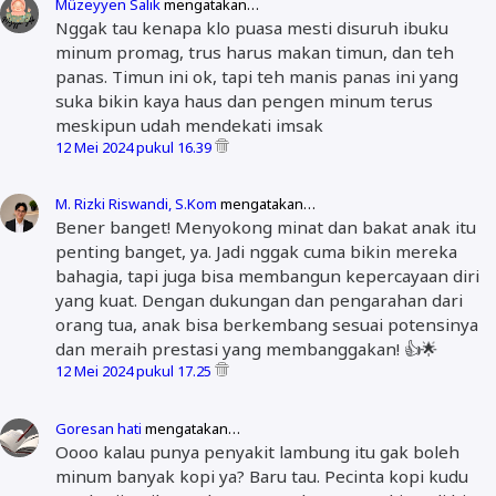
Müzeyyen Salik
mengatakan…
Nggak tau kenapa klo puasa mesti disuruh ibuku
minum promag, trus harus makan timun, dan teh
panas. Timun ini ok, tapi teh manis panas ini yang
suka bikin kaya haus dan pengen minum terus
meskipun udah mendekati imsak
12 Mei 2024 pukul 16.39
M. Rizki Riswandi, S.Kom
mengatakan…
Bener banget! Menyokong minat dan bakat anak itu
penting banget, ya. Jadi nggak cuma bikin mereka
bahagia, tapi juga bisa membangun kepercayaan diri
yang kuat. Dengan dukungan dan pengarahan dari
orang tua, anak bisa berkembang sesuai potensinya
dan meraih prestasi yang membanggakan! 👍🌟
12 Mei 2024 pukul 17.25
Goresan hati
mengatakan…
Oooo kalau punya penyakit lambung itu gak boleh
minum banyak kopi ya? Baru tau. Pecinta kopi kudu