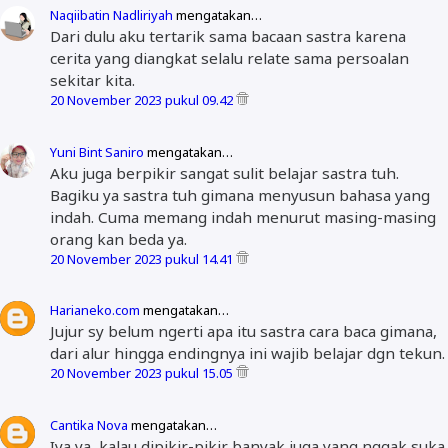
Naqiibatin Nadliriyah
mengatakan…
Dari dulu aku tertarik sama bacaan sastra karena
cerita yang diangkat selalu relate sama persoalan
sekitar kita.
20 November 2023 pukul 09.42
Yuni Bint Saniro
mengatakan…
Aku juga berpikir sangat sulit belajar sastra tuh.
Bagiku ya sastra tuh gimana menyusun bahasa yang
indah. Cuma memang indah menurut masing-masing
orang kan beda ya.
20 November 2023 pukul 14.41
Harianeko.com
mengatakan…
Jujur sy belum ngerti apa itu sastra cara baca gimana,
dari alur hingga endingnya ini wajib belajar dgn tekun.
20 November 2023 pukul 15.05
Cantika Nova
mengatakan…
Iya ya, kalau dipikir-pikir banyak juga yang nggak suka