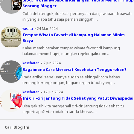
Blog: Tak Hanya Album Kenangan, tetapi Memori Hidup
Seorang Blogger
Coba deh tengok, ilustrasi pertanyaan dan jawaban di bawah
ini yang siapa tahu saja pernah singgah …
wisata
24 Mar 2024
Tempat Wisata Favorit di Kampung Halaman Minim
Biaya
Kalau membicarakan tempat wisata favorit di kampung
halaman minim bujet, mungkin rejekingalir.com …
kesehatan
7 Jun 2024
Bagaimana Cara Merawat Kesehatan Tenggorokan?
Pada artikel sebelumnya sudah rejekingalir.com bahas
tentang kerongkongan, bagian organ tubuh yang…
kesehatan
12 Jun 2024
Ini Ciri-ciri Jantung Tidak Sehat yang Patut Diwaspadai
Bisa gak sih kita mengenali ciri-ciri jantung tidak sehat itu
seperti apa? Atau adakah tanda khusus…
Cari Blog Ini