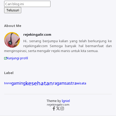
About Me
rejekingalir.com
Hi.. senang berjumpa kalian yang telah berkunjung ke
rejekingalir.com Semoga banyak hal bermanfaat dan
menginspirasi, serta mengalir rejeki manis untuk kita semua.
Kunjungi profil
Label
kesehatan
gaming
ragam
sastra
wisata
bisnis
Theme by
Igniel
rejekingalir.com