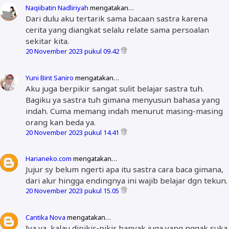
Naqiibatin Nadliriyah
mengatakan…
Dari dulu aku tertarik sama bacaan sastra karena
cerita yang diangkat selalu relate sama persoalan
sekitar kita.
20 November 2023 pukul 09.42
Yuni Bint Saniro
mengatakan…
Aku juga berpikir sangat sulit belajar sastra tuh.
Bagiku ya sastra tuh gimana menyusun bahasa yang
indah. Cuma memang indah menurut masing-masing
orang kan beda ya.
20 November 2023 pukul 14.41
Harianeko.com
mengatakan…
Jujur sy belum ngerti apa itu sastra cara baca gimana,
dari alur hingga endingnya ini wajib belajar dgn tekun.
20 November 2023 pukul 15.05
Cantika Nova
mengatakan…
Iya ya, kalau dipikir-pikir banyak juga yang nggak suka