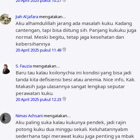
20 April 2025 pukul 10.27
Jiah Al Jafara
mengatakan…
Aku alhamdulillah jarang ada masalah kuku. Kadang
cantengan, tapi bisa diitung sih. Panjang kukuku juga
normal. Meski begitu, tetap jaga kesehatan dan
kebersihannya
20 April 2025 pukul 11.49
S. Fauzia
mengatakan…
Baru tau kalau koilonychia ini kondisi yang bisa jadi
tanda kita defisiensi besi atau anemia. Nice info, Kak.
Makasih juga ulasannya sangat lengkap seputar
perawatan kuku.
20 April 2025 pukul 12.23
Nimas Achsani
mengatakan…
Aku paling suka kalau kukunya pendek, jadi rajin
potong kuku dua minggu sekali. Keluhatannyabm
sederhana tapi merawat kuku juga penting ya mbak