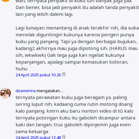
wah, ternyata penyakit di kuku tuh banyak juga yaa.
Dan bener, bisa jadi penyakit itu adalah tanda penyakit
lain yang lebih dalem lagi.
Lagi lumayan menantang di anak terakhir nih, dia suka
menolak diguntingin kukunya karena pengen punya
kuku yang panjang. Tapi ya dengan berbagai bujukan,
kadang2 akhirnya mau juga dipotong sih. (HARUS mau
sih, wkwkwk) Gak tega juga kan ngeliat kukunya
kepanjangan, apalagi sampai kemasukan kotoran,
huhu
24 April 2025 pukul 10.26
deamerina
mengatakan…
ternyata perawatan kuku juga beragam ya. paling
sering luput nih. kadaang cuma rutin motong doang
kalo panjang. kmrn aku baru nonton video di IG kalo
ternyata potongan kuku itu gaboleh dicampur antara
kaki dan tangan. trus gaboleh dipinjemin juga even
sama keluarga.
24 April 2025 pukul 12.48