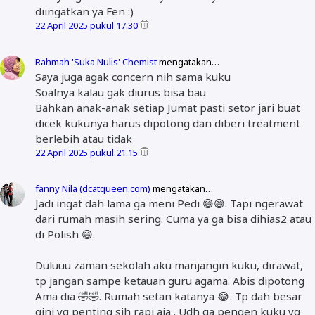
diingatkan ya Fen :)
22 April 2025 pukul 17.30
Rahmah 'Suka Nulis' Chemist
mengatakan…
Saya juga agak concern nih sama kuku
Soalnya kalau gak diurus bisa bau
Bahkan anak-anak setiap Jumat pasti setor jari buat
dicek kukunya harus dipotong dan diberi treatment
berlebih atau tidak
22 April 2025 pukul 21.15
fanny Nila (dcatqueen.com)
mengatakan…
Jadi ingat dah lama ga meni Pedi 😅😅. Tapi ngerawat
dari rumah masih sering. Cuma ya ga bisa dihias2 atau
di Polish 😄.
Duluuu zaman sekolah aku manjangin kuku, dirawat,
tp jangan sampe ketauan guru agama. Abis dipotong
Ama dia 🤣🤣. Rumah setan katanya 😂. Tp dah besar
gini yg penting sih rapi aja . Udh ga pengen kuku yg