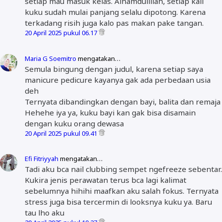
setiap mau masuk kelas. Alhamdulillah, setiap kali
kuku sudah mulai panjang selalu dipotong. Karena
terkadang risih juga kalo pas makan pake tangan.
20 April 2025 pukul 06.17
Maria G Soemitro
mengatakan…
Semula bingung dengan judul, karena setiap saya
manicure pedicure kayanya gak ada perbedaan usia
deh
Ternyata dibandingkan dengan bayi, balita dan remaja
Hehehe iya ya, kuku bayi kan gak bisa disamain
dengan kuku orang dewasa
20 April 2025 pukul 09.41
Efi Fitriyyah
mengatakan…
Tadi aku bca nail clubbing sempet ngefreeze sebentar.
Kukira jenis perawatan terus bca lagi kalimat
sebelumnya hihihi maafkan aku salah fokus. Ternyata
stress juga bisa tercermin di looksnya kuku ya. Baru
tau lho aku