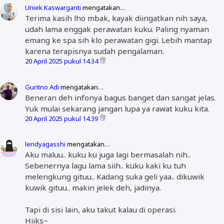
Uniek Kaswarganti
mengatakan…
Terima kasih lho mbak, kayak diingatkan nih saya,
udah lama enggak perawatan kuku. Paling nyaman
emang ke spa sih klo perawatan gigi. Lebih mantap
karena terapisnya sudah pengalaman.
20 April 2025 pukul 14.34
Guritno Adi
mengatakan…
Beneran deh infonya bagus banget dan sangat jelas.
Yuk mulai sekarang jangan lupa ya rawat kuku kita.
20 April 2025 pukul 14.39
lendyagasshi
mengatakan…
Aku maluu.. kuku ku juga lagi bermasalah nih..
Sebenernya lagu lama siih.. kuku kaki ku tuh
melengkung gituu.. Kadang suka geli yaa.. dikuwik
kuwik gituu.. makin jelek deh, jadinya.
Tapi di sisi lain, aku takut kalau di operasi.
Hiiks~