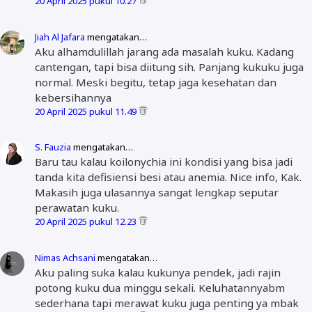
20 April 2025 pukul 10.27
Jiah Al Jafara
mengatakan…
Aku alhamdulillah jarang ada masalah kuku. Kadang
cantengan, tapi bisa diitung sih. Panjang kukuku juga
normal. Meski begitu, tetap jaga kesehatan dan
kebersihannya
20 April 2025 pukul 11.49
S. Fauzia
mengatakan…
Baru tau kalau koilonychia ini kondisi yang bisa jadi
tanda kita defisiensi besi atau anemia. Nice info, Kak.
Makasih juga ulasannya sangat lengkap seputar
perawatan kuku.
20 April 2025 pukul 12.23
Nimas Achsani
mengatakan…
Aku paling suka kalau kukunya pendek, jadi rajin
potong kuku dua minggu sekali. Keluhatannyabm
sederhana tapi merawat kuku juga penting ya mbak