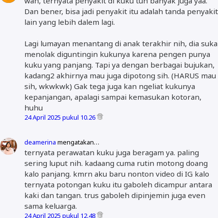
wah, ternyata penyakit di kuku tuh banyak juga yaa.
Dan bener, bisa jadi penyakit itu adalah tanda penyakit
lain yang lebih dalem lagi.
Lagi lumayan menantang di anak terakhir nih, dia suka
menolak diguntingin kukunya karena pengen punya
kuku yang panjang. Tapi ya dengan berbagai bujukan,
kadang2 akhirnya mau juga dipotong sih. (HARUS mau
sih, wkwkwk) Gak tega juga kan ngeliat kukunya
kepanjangan, apalagi sampai kemasukan kotoran,
huhu
24 April 2025 pukul 10.26
deamerina
mengatakan…
ternyata perawatan kuku juga beragam ya. paling
sering luput nih. kadaang cuma rutin motong doang
kalo panjang. kmrn aku baru nonton video di IG kalo
ternyata potongan kuku itu gaboleh dicampur antara
kaki dan tangan. trus gaboleh dipinjemin juga even
sama keluarga.
24 April 2025 pukul 12.48