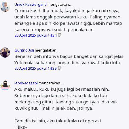
Uniek Kaswarganti
mengatakan…
Terima kasih lho mbak, kayak diingatkan nih saya,
udah lama enggak perawatan kuku. Paling nyaman
emang ke spa sih klo perawatan gigi. Lebih mantap
karena terapisnya sudah pengalaman.
20 April 2025 pukul 14.34
Guritno Adi
mengatakan…
Beneran deh infonya bagus banget dan sangat jelas.
Yuk mulai sekarang jangan lupa ya rawat kuku kita.
20 April 2025 pukul 14.39
lendyagasshi
mengatakan…
Aku maluu.. kuku ku juga lagi bermasalah nih..
Sebenernya lagu lama siih.. kuku kaki ku tuh
melengkung gituu.. Kadang suka geli yaa.. dikuwik
kuwik gituu.. makin jelek deh, jadinya.
Tapi di sisi lain, aku takut kalau di operasi.
Hiiks~