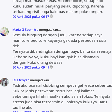
setiap mau masuk kelas. Alhamdulillah, setiap kali
kuku sudah mulai panjang selalu dipotong. Karena
terkadang risih juga kalo pas makan pake tangan.
20 April 2025 pukul 06.17
Maria G Soemitro
mengatakan…
Semula bingung dengan judul, karena setiap saya
manicure pedicure kayanya gak ada perbedaan usia
deh
Ternyata dibandingkan dengan bayi, balita dan remaja
Hehehe iya ya, kuku bayi kan gak bisa disamain
dengan kuku orang dewasa
20 April 2025 pukul 09.41
Efi Fitriyyah
mengatakan…
Tadi aku bca nail clubbing sempet ngefreeze sebentar.
Kukira jenis perawatan terus bca lagi kalimat
sebelumnya hihihi maafkan aku salah fokus. Ternyata
stress juga bisa tercermin di looksnya kuku ya. Baru
tau lho aku