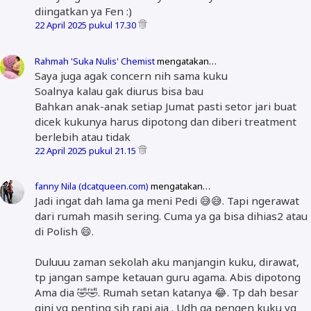
diingatkan ya Fen :)
22 April 2025 pukul 17.30
Rahmah 'Suka Nulis' Chemist
mengatakan…
Saya juga agak concern nih sama kuku
Soalnya kalau gak diurus bisa bau
Bahkan anak-anak setiap Jumat pasti setor jari buat
dicek kukunya harus dipotong dan diberi treatment
berlebih atau tidak
22 April 2025 pukul 21.15
fanny Nila (dcatqueen.com)
mengatakan…
Jadi ingat dah lama ga meni Pedi 😅😅. Tapi ngerawat
dari rumah masih sering. Cuma ya ga bisa dihias2 atau
di Polish 😄.
Duluuu zaman sekolah aku manjangin kuku, dirawat,
tp jangan sampe ketauan guru agama. Abis dipotong
Ama dia 🤣🤣. Rumah setan katanya 😂. Tp dah besar
gini yg penting sih rapi aja . Udh ga pengen kuku yg