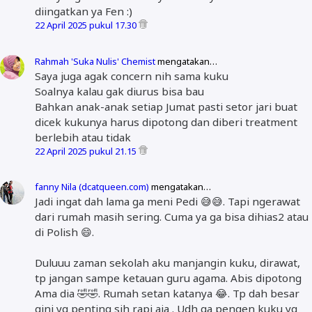
diingatkan ya Fen :)
22 April 2025 pukul 17.30
Rahmah 'Suka Nulis' Chemist
mengatakan…
Saya juga agak concern nih sama kuku
Soalnya kalau gak diurus bisa bau
Bahkan anak-anak setiap Jumat pasti setor jari buat
dicek kukunya harus dipotong dan diberi treatment
berlebih atau tidak
22 April 2025 pukul 21.15
fanny Nila (dcatqueen.com)
mengatakan…
Jadi ingat dah lama ga meni Pedi 😅😅. Tapi ngerawat
dari rumah masih sering. Cuma ya ga bisa dihias2 atau
di Polish 😄.
Duluuu zaman sekolah aku manjangin kuku, dirawat,
tp jangan sampe ketauan guru agama. Abis dipotong
Ama dia 🤣🤣. Rumah setan katanya 😂. Tp dah besar
gini yg penting sih rapi aja . Udh ga pengen kuku yg