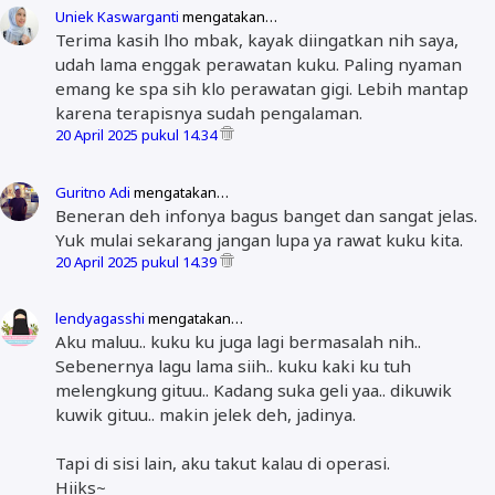
Uniek Kaswarganti
mengatakan…
Terima kasih lho mbak, kayak diingatkan nih saya,
udah lama enggak perawatan kuku. Paling nyaman
emang ke spa sih klo perawatan gigi. Lebih mantap
karena terapisnya sudah pengalaman.
20 April 2025 pukul 14.34
Guritno Adi
mengatakan…
Beneran deh infonya bagus banget dan sangat jelas.
Yuk mulai sekarang jangan lupa ya rawat kuku kita.
20 April 2025 pukul 14.39
lendyagasshi
mengatakan…
Aku maluu.. kuku ku juga lagi bermasalah nih..
Sebenernya lagu lama siih.. kuku kaki ku tuh
melengkung gituu.. Kadang suka geli yaa.. dikuwik
kuwik gituu.. makin jelek deh, jadinya.
Tapi di sisi lain, aku takut kalau di operasi.
Hiiks~