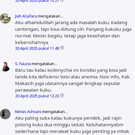
20 April 2025 pukul 10.27
Jiah Al Jafara
mengatakan…
Aku alhamdulillah jarang ada masalah kuku. Kadang
cantengan, tapi bisa diitung sih. Panjang kukuku juga
normal. Meski begitu, tetap jaga kesehatan dan
kebersihannya
20 April 2025 pukul 11.49
S. Fauzia
mengatakan…
Baru tau kalau koilonychia ini kondisi yang bisa jadi
tanda kita defisiensi besi atau anemia. Nice info, Kak.
Makasih juga ulasannya sangat lengkap seputar
perawatan kuku.
20 April 2025 pukul 12.23
Nimas Achsani
mengatakan…
Aku paling suka kalau kukunya pendek, jadi rajin
potong kuku dua minggu sekali. Keluhatannyabm
sederhana tapi merawat kuku juga penting ya mbak