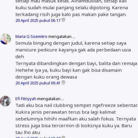
setiap mau masuk kelas. Alhamdulillah, setiap kali
kuku sudah mulai panjang selalu dipotong. Karena
terkadang risih juga kalo pas makan pake tangan.
20 April 2025 pukul 06.17
Maria G Soemitro
mengatakan…
Semula bingung dengan judul, karena setiap saya
manicure pedicure kayanya gak ada perbedaan usia
deh
Ternyata dibandingkan dengan bayi, balita dan remaja
Hehehe iya ya, kuku bayi kan gak bisa disamain
dengan kuku orang dewasa
20 April 2025 pukul 09.41
Efi Fitriyyah
mengatakan…
Tadi aku bca nail clubbing sempet ngefreeze sebentar.
Kukira jenis perawatan terus bca lagi kalimat
sebelumnya hihihi maafkan aku salah fokus. Ternyata
stress juga bisa tercermin di looksnya kuku ya. Baru
tau lho aku