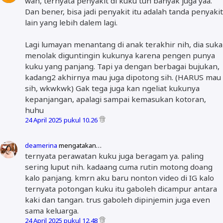
wah, ternyata penyakit di kuku tuh banyak juga yaa.
Dan bener, bisa jadi penyakit itu adalah tanda penyakit
lain yang lebih dalem lagi.
Lagi lumayan menantang di anak terakhir nih, dia suka
menolak diguntingin kukunya karena pengen punya
kuku yang panjang. Tapi ya dengan berbagai bujukan,
kadang2 akhirnya mau juga dipotong sih. (HARUS mau
sih, wkwkwk) Gak tega juga kan ngeliat kukunya
kepanjangan, apalagi sampai kemasukan kotoran,
huhu
24 April 2025 pukul 10.26
deamerina
mengatakan…
ternyata perawatan kuku juga beragam ya. paling
sering luput nih. kadaang cuma rutin motong doang
kalo panjang. kmrn aku baru nonton video di IG kalo
ternyata potongan kuku itu gaboleh dicampur antara
kaki dan tangan. trus gaboleh dipinjemin juga even
sama keluarga.
24 April 2025 pukul 12.48