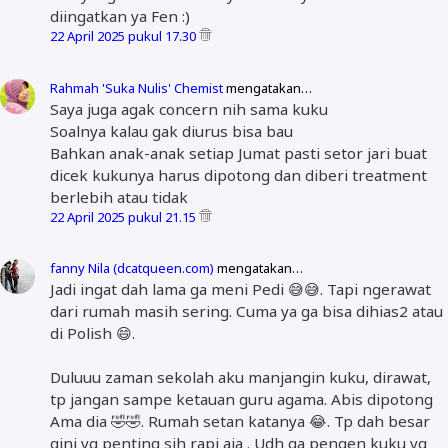
diingatkan ya Fen :)
22 April 2025 pukul 17.30
Rahmah 'Suka Nulis' Chemist
mengatakan…
Saya juga agak concern nih sama kuku
Soalnya kalau gak diurus bisa bau
Bahkan anak-anak setiap Jumat pasti setor jari buat
dicek kukunya harus dipotong dan diberi treatment
berlebih atau tidak
22 April 2025 pukul 21.15
fanny Nila (dcatqueen.com)
mengatakan…
Jadi ingat dah lama ga meni Pedi 😅😅. Tapi ngerawat
dari rumah masih sering. Cuma ya ga bisa dihias2 atau
di Polish 😄.
Duluuu zaman sekolah aku manjangin kuku, dirawat,
tp jangan sampe ketauan guru agama. Abis dipotong
Ama dia 🤣🤣. Rumah setan katanya 😂. Tp dah besar
gini yg penting sih rapi aja . Udh ga pengen kuku yg