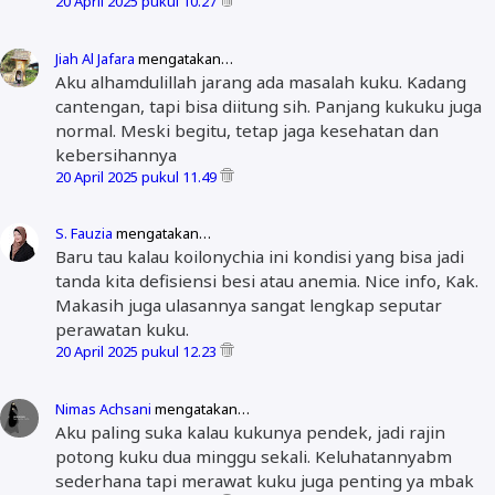
20 April 2025 pukul 10.27
Jiah Al Jafara
mengatakan…
Aku alhamdulillah jarang ada masalah kuku. Kadang
cantengan, tapi bisa diitung sih. Panjang kukuku juga
normal. Meski begitu, tetap jaga kesehatan dan
kebersihannya
20 April 2025 pukul 11.49
S. Fauzia
mengatakan…
Baru tau kalau koilonychia ini kondisi yang bisa jadi
tanda kita defisiensi besi atau anemia. Nice info, Kak.
Makasih juga ulasannya sangat lengkap seputar
perawatan kuku.
20 April 2025 pukul 12.23
Nimas Achsani
mengatakan…
Aku paling suka kalau kukunya pendek, jadi rajin
potong kuku dua minggu sekali. Keluhatannyabm
sederhana tapi merawat kuku juga penting ya mbak