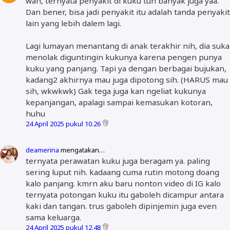
wah, ternyata penyakit di kuku tuh banyak juga yaa.
Dan bener, bisa jadi penyakit itu adalah tanda penyakit
lain yang lebih dalem lagi.
Lagi lumayan menantang di anak terakhir nih, dia suka
menolak diguntingin kukunya karena pengen punya
kuku yang panjang. Tapi ya dengan berbagai bujukan,
kadang2 akhirnya mau juga dipotong sih. (HARUS mau
sih, wkwkwk) Gak tega juga kan ngeliat kukunya
kepanjangan, apalagi sampai kemasukan kotoran,
huhu
24 April 2025 pukul 10.26
deamerina
mengatakan…
ternyata perawatan kuku juga beragam ya. paling
sering luput nih. kadaang cuma rutin motong doang
kalo panjang. kmrn aku baru nonton video di IG kalo
ternyata potongan kuku itu gaboleh dicampur antara
kaki dan tangan. trus gaboleh dipinjemin juga even
sama keluarga.
24 April 2025 pukul 12.48