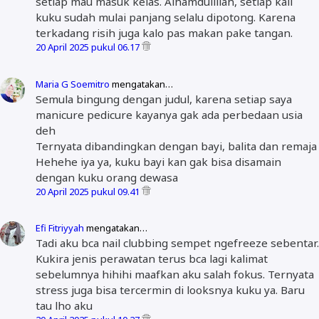
setiap mau masuk kelas. Alhamdulillah, setiap kali
kuku sudah mulai panjang selalu dipotong. Karena
terkadang risih juga kalo pas makan pake tangan.
20 April 2025 pukul 06.17
Maria G Soemitro
mengatakan…
Semula bingung dengan judul, karena setiap saya
manicure pedicure kayanya gak ada perbedaan usia
deh
Ternyata dibandingkan dengan bayi, balita dan remaja
Hehehe iya ya, kuku bayi kan gak bisa disamain
dengan kuku orang dewasa
20 April 2025 pukul 09.41
Efi Fitriyyah
mengatakan…
Tadi aku bca nail clubbing sempet ngefreeze sebentar.
Kukira jenis perawatan terus bca lagi kalimat
sebelumnya hihihi maafkan aku salah fokus. Ternyata
stress juga bisa tercermin di looksnya kuku ya. Baru
tau lho aku