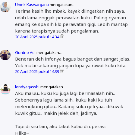
Uniek Kaswarganti
mengatakan…
Terima kasih lho mbak, kayak diingatkan nih saya,
udah lama enggak perawatan kuku. Paling nyaman
emang ke spa sih klo perawatan gigi. Lebih mantap
karena terapisnya sudah pengalaman.
20 April 2025 pukul 14.34
Guritno Adi
mengatakan…
Beneran deh infonya bagus banget dan sangat jelas.
Yuk mulai sekarang jangan lupa ya rawat kuku kita.
20 April 2025 pukul 14.39
lendyagasshi
mengatakan…
Aku maluu.. kuku ku juga lagi bermasalah nih..
Sebenernya lagu lama siih.. kuku kaki ku tuh
melengkung gituu.. Kadang suka geli yaa.. dikuwik
kuwik gituu.. makin jelek deh, jadinya.
Tapi di sisi lain, aku takut kalau di operasi.
Hiiks~