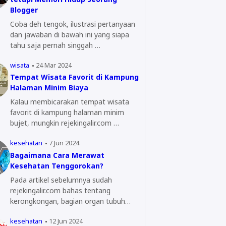
Blogger
Coba deh tengok, ilustrasi pertanyaan
dan jawaban di bawah ini yang siapa
tahu saja pernah singgah …
wisata
24 Mar 2024
Tempat Wisata Favorit di Kampung
Halaman Minim Biaya
Kalau membicarakan tempat wisata
favorit di kampung halaman minim
bujet, mungkin rejekingalir.com …
kesehatan
7 Jun 2024
Bagaimana Cara Merawat
Kesehatan Tenggorokan?
Pada artikel sebelumnya sudah
rejekingalir.com bahas tentang
kerongkongan, bagian organ tubuh
yang…
kesehatan
12 Jun 2024