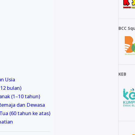
BCC Sq
KEB
an Usia
12 bulan)
anak (1–10 tahun)
 Remaja dan Dewasa
ua (60 tahun ke atas)
hatian