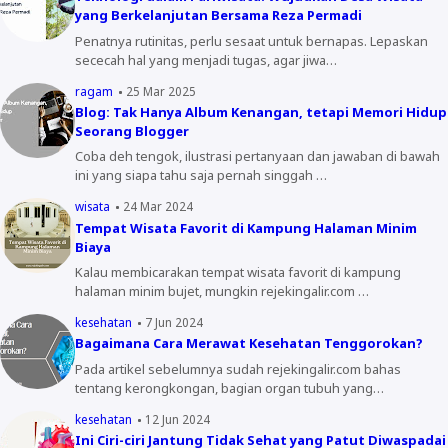
yang Berkelanjutan Bersama Reza Permadi
Penatnya rutinitas, perlu sesaat untuk bernapas. Lepaskan
sececah hal yang menjadi tugas, agar jiwa…
ragam
25 Mar 2025
Blog: Tak Hanya Album Kenangan, tetapi Memori Hidup
Seorang Blogger
Coba deh tengok, ilustrasi pertanyaan dan jawaban di bawah
ini yang siapa tahu saja pernah singgah …
wisata
24 Mar 2024
Tempat Wisata Favorit di Kampung Halaman Minim
Biaya
Kalau membicarakan tempat wisata favorit di kampung
halaman minim bujet, mungkin rejekingalir.com …
kesehatan
7 Jun 2024
Bagaimana Cara Merawat Kesehatan Tenggorokan?
Pada artikel sebelumnya sudah rejekingalir.com bahas
tentang kerongkongan, bagian organ tubuh yang…
kesehatan
12 Jun 2024
Ini Ciri-ciri Jantung Tidak Sehat yang Patut Diwaspadai