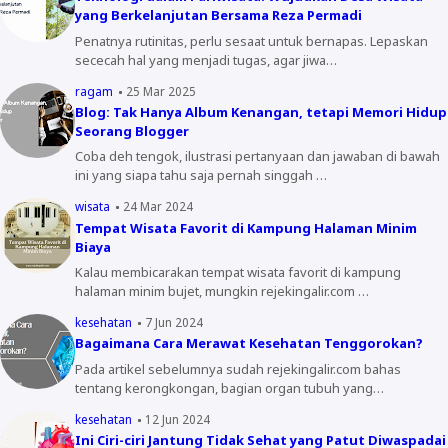
yang Berkelanjutan Bersama Reza Permadi
Penatnya rutinitas, perlu sesaat untuk bernapas. Lepaskan
sececah hal yang menjadi tugas, agar jiwa…
ragam
25 Mar 2025
Blog: Tak Hanya Album Kenangan, tetapi Memori Hidup
Seorang Blogger
Coba deh tengok, ilustrasi pertanyaan dan jawaban di bawah
ini yang siapa tahu saja pernah singgah …
wisata
24 Mar 2024
Tempat Wisata Favorit di Kampung Halaman Minim
Biaya
Kalau membicarakan tempat wisata favorit di kampung
halaman minim bujet, mungkin rejekingalir.com …
kesehatan
7 Jun 2024
Bagaimana Cara Merawat Kesehatan Tenggorokan?
Pada artikel sebelumnya sudah rejekingalir.com bahas
tentang kerongkongan, bagian organ tubuh yang…
kesehatan
12 Jun 2024
Ini Ciri-ciri Jantung Tidak Sehat yang Patut Diwaspadai