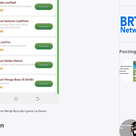
Posting
me Merge Boss dari game LazPanen
en