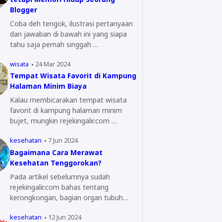
Blogger
Coba deh tengok, ilustrasi pertanyaan
dan jawaban di bawah ini yang siapa
tahu saja pernah singgah …
wisata
24 Mar 2024
Tempat Wisata Favorit di Kampung
Halaman Minim Biaya
Kalau membicarakan tempat wisata
favorit di kampung halaman minim
bujet, mungkin rejekingalir.com …
kesehatan
7 Jun 2024
Bagaimana Cara Merawat
Kesehatan Tenggorokan?
Pada artikel sebelumnya sudah
rejekingalir.com bahas tentang
kerongkongan, bagian organ tubuh
yang…
kesehatan
12 Jun 2024