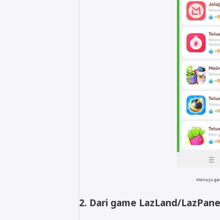
menuju ga
2. Dari game LazLand/LazPan