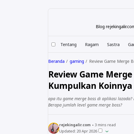
Blog rejekingalir.
Tentang
Ragam
Sastra
Ga
Beranda
gaming
Review Game Merge Bo
Review Game Merge 
Kumpulkan Koinnya
apa itu game merge boss di aplikasi lazad
Berapa jumlah level game merge boss?
rejekingalir.com
3
mins read
Updated:
20 Apr 2026