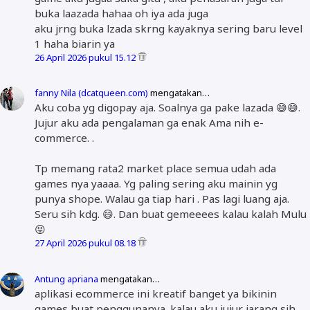
buka laazada hahaa oh iya ada juga
aku jrng buka lzada skrng kayaknya sering baru level
1 haha biarin ya
26 April 2026 pukul 15.12
fanny Nila (dcatqueen.com)
mengatakan…
Aku coba yg digopay aja. Soalnya ga pake lazada 😅😅.
Jujur aku ada pengalaman ga enak Ama nih e-
commerce. .
Tp memang rata2 market place semua udah ada
games nya yaaaa. Yg paling sering aku mainin yg
punya shope. Walau ga tiap hari . Pas lagi luang aja.
Seru sih kdg. 😄. Dan buat gemeeees kalau kalah Mulu
😝
27 April 2026 pukul 08.18
Antung apriana
mengatakan…
aplikasi ecommerce ini kreatif banget ya bikinin
games buat penggunanya. kalau aku jujur jarang sih