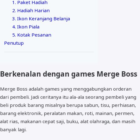
1. Paket Hadiah
2. Hadiah Harian
3. Ikon Keranjang Belanja
4. Ikon Piala
5. Kotak Pesanan
Penutup
Berkenalan dengan games Merge Boss
Merge Boss adalah games yang menggabungkan orderan
dari pembeli. Jadi ceritanya itu ala-ala seorang pembeli yang
beli produk barang misalnya berupa sabun, tisu, perhiasan,
barang elektronik, peralatan makan, roti, mainan, permen,
alat rias, makanan cepat saji, buku, alat olahraga, dan masih
banyak lagi.