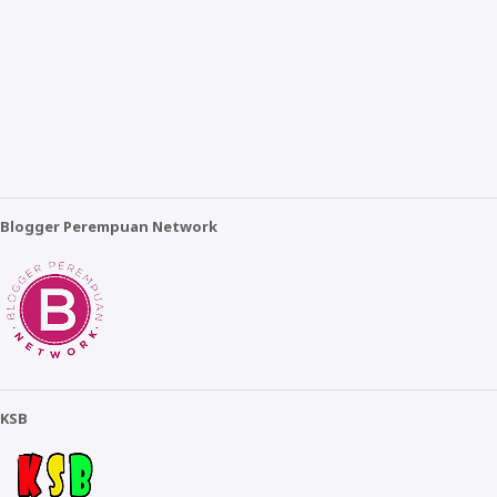
Blogger Perempuan Network
KSB