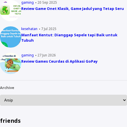
gaming
20 Sep 2025
Review Game Onet Klasik, Game Jadul yang Tetap Seru
kesehatan
7 Jul 2025
Manfaat Kentut: Dianggap Sepele tapi Baik untuk
Tubuh
gaming
27 Jun 2026
Review Games Ceurdas di Aplikasi GoPay
Archive
friends