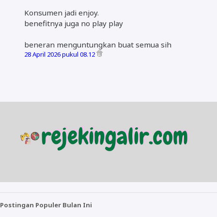
Konsumen jadi enjoy.
benefitnya juga no play play
beneran menguntungkan buat semua sih
28 April 2026 pukul 08.12
Postingan Populer Bulan Ini