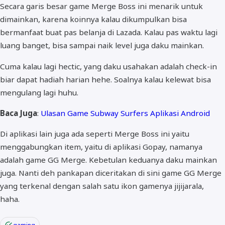
Secara garis besar game Merge Boss ini menarik untuk
dimainkan, karena koinnya kalau dikumpulkan bisa
bermanfaat buat pas belanja di Lazada. Kalau pas waktu lagi
luang banget, bisa sampai naik level juga daku mainkan.
Cuma kalau lagi hectic, yang daku usahakan adalah check-in
biar dapat hadiah harian hehe. Soalnya kalau kelewat bisa
mengulang lagi huhu.
Baca Juga
:
Ulasan Game Subway Surfers Aplikasi Android
Di aplikasi lain juga ada seperti Merge Boss ini yaitu
menggabungkan item, yaitu di aplikasi Gopay, namanya
adalah game GG Merge. Kebetulan keduanya daku mainkan
juga. Nanti deh pankapan diceritakan di sini game GG Merge
yang terkenal dengan salah satu ikon gamenya jijijarala,
haha.
gaming