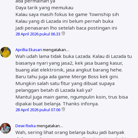
ada permainan ya
Daya tarik yang memukau
Kalau saya masih fokus ke game Township sih
Kalau yang di Lazada ini belum pernah buka
Jadi penasaran lho setelah baca postingan ini
28 April 2026 pukul 06.33
Aprillia Ekasari
mengatakan…
Wah udah lama tidak buka Lazada. Kalau di Lazada tu
biasanya nyari yang jasa2, kek jasa buang kasur,
buang alat elektronik, jasa angkut barang hehe.
Baru tahu juga ada game Merge Boss kek gini.
Mungkin salah satu fitur yang dibuat supaya
pelanggan betah di Lazada kali ya?
Mantul juga main game, ngumpulin koin, trus bisa
dipakai buat belanja. Thanks infonya.
28 April 2026 pukul 07.06
Dewi Rieka
mengatakan…
Wah, sering lihat orang belanja buku jadi banyak