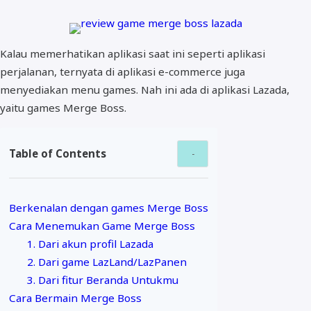
Kalau memerhatikan aplikasi saat ini seperti aplikasi
perjalanan, ternyata di aplikasi e-commerce juga
menyediakan menu games. Nah ini ada di aplikasi Lazada,
yaitu games Merge Boss.
Table of Contents
Berkenalan dengan games Merge Boss
Cara Menemukan Game Merge Boss
1. Dari akun profil Lazada
2. Dari game LazLand/LazPanen
3. Dari fitur Beranda Untukmu
Cara Bermain Merge Boss