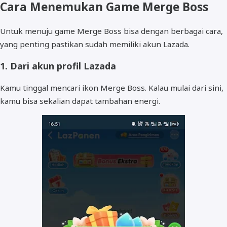
Cara Menemukan Game Merge Boss
Untuk menuju game Merge Boss bisa dengan berbagai cara,
yang penting pastikan sudah memiliki akun Lazada.
1. Dari akun profil Lazada
Kamu tinggal mencari ikon Merge Boss. Kalau mulai dari sini,
kamu bisa sekalian dapat tambahan energi.