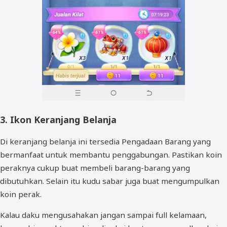
3. Ikon Keranjang Belanja
Di keranjang belanja ini tersedia Pengadaan Barang yang
bermanfaat untuk membantu penggabungan. Pastikan koin
peraknya cukup buat membeli barang-barang yang
dibutuhkan. Selain itu kudu sabar juga buat mengumpulkan
koin perak.
Kalau daku mengusahakan jangan sampai full kelamaan,