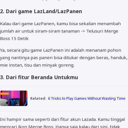
2. Dari game LazLand/LazPanen
Kalau dari game LazPanen, kamu bisa sekalian menambah
jumlah air untuk siram-siram tanaman -> Telusuri Merge
Boss 15 Detik
Ya, secara gitu game LazPanen ini adalah menanam pohon
yang nantinya pas panen bisa ditukar dengan beras, handuk,
mie instan, tisu dan minyak goreng.
3. Dari fitur Beranda Untukmu
Related:
6 Tricks to Play Games Without Wasting Time
Ini hampir sama seperti dari fitur akun Lazada. Kamu tinggal
mencari ikon Merge Boss. Hanya saja kalau dari sini, tidak