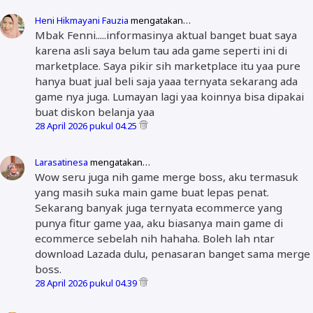
Heni Hikmayani Fauzia
mengatakan…
Mbak Fenni.....informasinya aktual banget buat saya
karena asli saya belum tau ada game seperti ini di
marketplace. Saya pikir sih marketplace itu yaa pure
hanya buat jual beli saja yaaa ternyata sekarang ada
game nya juga. Lumayan lagi yaa koinnya bisa dipakai
buat diskon belanja yaa
28 April 2026 pukul 04.25
Larasatinesa
mengatakan…
Wow seru juga nih game merge boss, aku termasuk
yang masih suka main game buat lepas penat.
Sekarang banyak juga ternyata ecommerce yang
punya fitur game yaa, aku biasanya main game di
ecommerce sebelah nih hahaha. Boleh lah ntar
download Lazada dulu, penasaran banget sama merge
boss.
28 April 2026 pukul 04.39