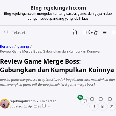
Blog rejekingalir.com
Blog rejekingalir.com mengulas tentang sastra, game, dan gaya hidup
dengan sudut pandang yang lebih luas
0
Beranda
gaming
Review Game Merge Boss: Gabungkan dan Kumpulkan Koinnya
Review Game Merge Boss:
Gabungkan dan Kumpulkan Koinnya
apa itu game merge boss di aplikasi lazada? bagaimana cara memainkan dan
memenangkan game ini? Berapa jumlah level game merge boss?
20
rejekingalir.com
3
mins read
Updated:
20 Apr 2026