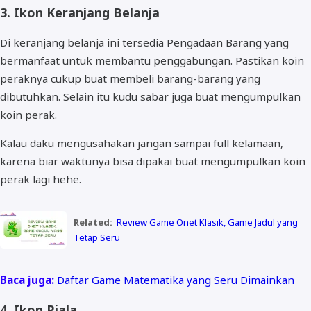
3. Ikon Keranjang Belanja
Di keranjang belanja ini tersedia Pengadaan Barang yang
bermanfaat untuk membantu penggabungan. Pastikan koin
peraknya cukup buat membeli barang-barang yang
dibutuhkan. Selain itu kudu sabar juga buat mengumpulkan
koin perak.
Kalau daku mengusahakan jangan sampai full kelamaan,
karena biar waktunya bisa dipakai buat mengumpulkan koin
perak lagi hehe.
Related:
Review Game Onet Klasik, Game Jadul yang
Tetap Seru
Baca juga:
Daftar Game Matematika yang Seru Dimainkan
4. Ikon Piala