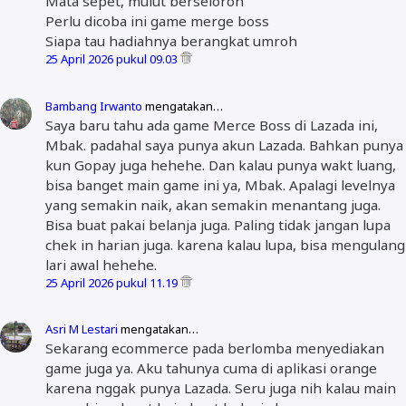
Mata sepet, mulut berseloroh
Perlu dicoba ini game merge boss
Siapa tau hadiahnya berangkat umroh
25 April 2026 pukul 09.03
Bambang Irwanto
mengatakan…
Saya baru tahu ada game Merce Boss di Lazada ini,
Mbak. padahal saya punya akun Lazada. Bahkan punya
kun Gopay juga hehehe. Dan kalau punya wakt luang,
bisa banget main game ini ya, Mbak. Apalagi levelnya
yang semakin naik, akan semakin menantang juga.
Bisa buat pakai belanja juga. Paling tidak jangan lupa
chek in harian juga. karena kalau lupa, bisa mengulang
lari awal hehehe.
25 April 2026 pukul 11.19
Asri M Lestari
mengatakan…
Sekarang ecommerce pada berlomba menyediakan
game juga ya. Aku tahunya cuma di aplikasi orange
karena nggak punya Lazada. Seru juga nih kalau main