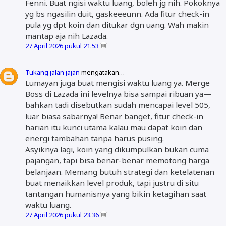
Fenni. Buat ngisi waktu luang, boleh jg nih. Pokoknya
yg bs ngasilin duit, gaskeeeunn. Ada fitur check-in
pula yg dpt koin dan ditukar dgn uang. Wah makin
mantap aja nih Lazada.
27 April 2026 pukul 21.53
Tukang jalan jajan
mengatakan…
Lumayan juga buat mengisi waktu luang ya. Merge
Boss di Lazada ini levelnya bisa sampai ribuan ya—
bahkan tadi disebutkan sudah mencapai level 505,
luar biasa sabarnya! Benar banget, fitur check-in
harian itu kunci utama kalau mau dapat koin dan
energi tambahan tanpa harus pusing.
Asyiknya lagi, koin yang dikumpulkan bukan cuma
pajangan, tapi bisa benar-benar memotong harga
belanjaan. Memang butuh strategi dan ketelatenan
buat menaikkan level produk, tapi justru di situ
tantangan humanisnya yang bikin ketagihan saat
waktu luang.
27 April 2026 pukul 23.36