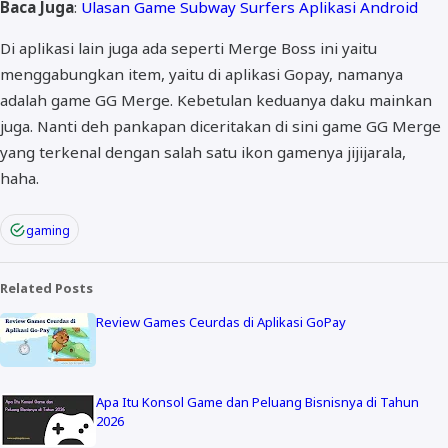
Baca Juga
:
Ulasan Game Subway Surfers Aplikasi Android
Di aplikasi lain juga ada seperti Merge Boss ini yaitu
menggabungkan item, yaitu di aplikasi Gopay, namanya
adalah game GG Merge. Kebetulan keduanya daku mainkan
juga. Nanti deh pankapan diceritakan di sini game GG Merge
yang terkenal dengan salah satu ikon gamenya jijijarala,
haha.
gaming
Related Posts
Review Games Ceurdas di Aplikasi GoPay
Apa Itu Konsol Game dan Peluang Bisnisnya di Tahun
2026