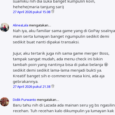
suamiku nih dia suka banget kumpulin koin,
hehehe(maria tanjung sari)
27 April 2026 pukul 15.08
AlineaLala
mengatakan…
Nah iya, aku familiar sama game yang di GoPay soalnya
main serta lumayan banget ngumpulin sedikit demi
sedikit buat nanti dipakai transaksi.
Jujur, aku tertarik juga nih sama game merger Boss,
tampak sangat mudah, ada menu check ini bikin
tambah poin yang nantinya bisa di pakai belanja 🤩
sedikit demi sedikit lama-lama menjadi bukti ya.
Kreatif banget sih e-commerce masa kini, ada aja
gebrakannya.
27 April 2026 pukul 21.38
Didik Purwanto
mengatakan…
Baru tahu nih di Lazada ada mainan seru yg bs ngasilin
recehan. Tuh recehan kalo dikumpulin ya lumayan kak