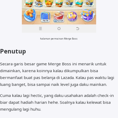
halaman permainan Merge Boss
Penutup
Secara garis besar game Merge Boss ini menarik untuk
dimainkan, karena koinnya kalau dikumpulkan bisa
bermanfaat buat pas belanja di Lazada. Kalau pas waktu lagi
luang banget, bisa sampai naik level juga daku mainkan.
Cuma kalau lagi hectic, yang daku usahakan adalah check-in
biar dapat hadiah harian hehe. Soalnya kalau kelewat bisa
mengulang lagi huhu.