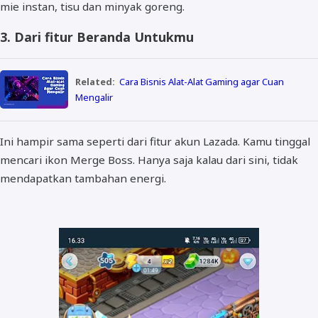
mie instan, tisu dan minyak goreng.
3. Dari fitur Beranda Untukmu
Related:
Cara Bisnis Alat-Alat Gaming agar Cuan
Mengalir
Ini hampir sama seperti dari fitur akun Lazada. Kamu tinggal
mencari ikon Merge Boss. Hanya saja kalau dari sini, tidak
mendapatkan tambahan energi.