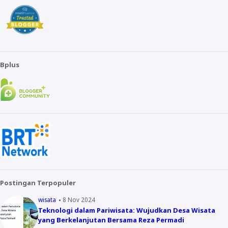
Bplus
Postingan Terpopuler
wisata
8 Nov 2024
Teknologi dalam Pariwisata: Wujudkan Desa Wisata
yang Berkelanjutan Bersama Reza Permadi