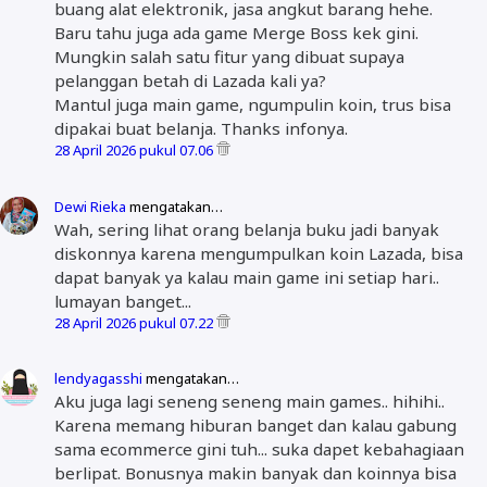
buang alat elektronik, jasa angkut barang hehe.
Baru tahu juga ada game Merge Boss kek gini.
Mungkin salah satu fitur yang dibuat supaya
pelanggan betah di Lazada kali ya?
Mantul juga main game, ngumpulin koin, trus bisa
dipakai buat belanja. Thanks infonya.
28 April 2026 pukul 07.06
Dewi Rieka
mengatakan…
Wah, sering lihat orang belanja buku jadi banyak
diskonnya karena mengumpulkan koin Lazada, bisa
dapat banyak ya kalau main game ini setiap hari..
lumayan banget...
28 April 2026 pukul 07.22
lendyagasshi
mengatakan…
Aku juga lagi seneng seneng main games.. hihihi..
Karena memang hiburan banget dan kalau gabung
sama ecommerce gini tuh... suka dapet kebahagiaan
berlipat. Bonusnya makin banyak dan koinnya bisa