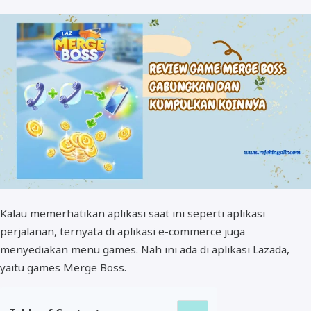
Kalau memerhatikan aplikasi saat ini seperti aplikasi
perjalanan, ternyata di aplikasi e-commerce juga
menyediakan menu games. Nah ini ada di aplikasi Lazada,
yaitu games Merge Boss.