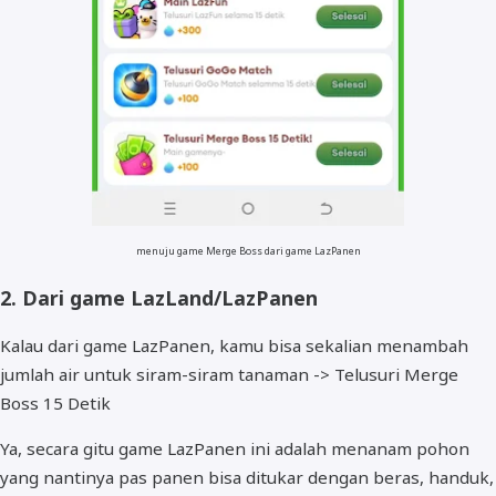
menuju game Merge Boss dari game LazPanen
2. Dari game LazLand/LazPanen
Kalau dari game LazPanen, kamu bisa sekalian menambah
jumlah air untuk siram-siram tanaman -> Telusuri Merge
Boss 15 Detik
Ya, secara gitu game LazPanen ini adalah menanam pohon
yang nantinya pas panen bisa ditukar dengan beras, handuk,