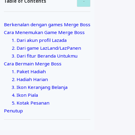
Table of Contents
Berkenalan dengan games Merge Boss
Cara Menemukan Game Merge Boss
1. Dari akun profil Lazada
2. Dari game LazLand/LazPanen
3. Dari fitur Beranda Untukmu
Cara Bermain Merge Boss
1. Paket Hadiah
2. Hadiah Harian
3. Ikon Keranjang Belanja
4. Ikon Piala
5. Kotak Pesanan
Penutup