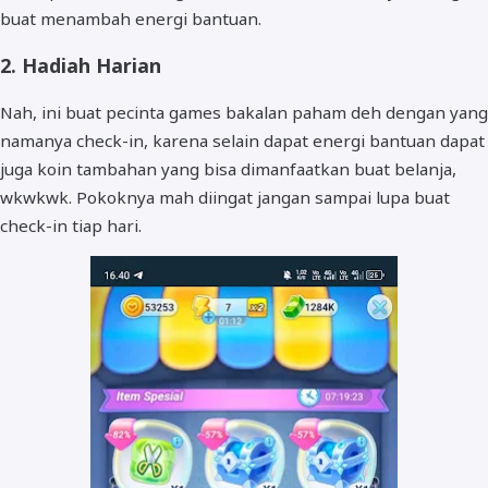
buat menambah energi bantuan.
2. Hadiah Harian
Nah, ini buat pecinta games bakalan paham deh dengan yang
namanya check-in, karena selain dapat energi bantuan dapat
juga koin tambahan yang bisa dimanfaatkan buat belanja,
wkwkwk. Pokoknya mah diingat jangan sampai lupa buat
check-in tiap hari.