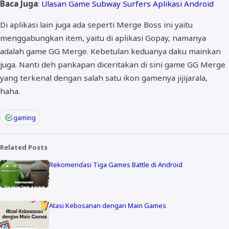
Baca Juga
:
Ulasan Game Subway Surfers Aplikasi Android
Di aplikasi lain juga ada seperti Merge Boss ini yaitu
menggabungkan item, yaitu di aplikasi Gopay, namanya
adalah game GG Merge. Kebetulan keduanya daku mainkan
juga. Nanti deh pankapan diceritakan di sini game GG Merge
yang terkenal dengan salah satu ikon gamenya jijijarala,
haha.
gaming
Related Posts
Rekomendasi Tiga Games Battle di Android
Atasi Kebosanan dengan Main Games