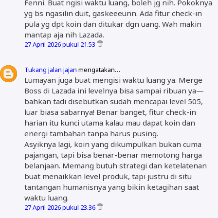
Fenni. Buat ngisi waktu luang, boleh jg nih. Pokoknya
yg bs ngasilin duit, gaskeeeunn. Ada fitur check-in
pula yg dpt koin dan ditukar dgn uang. Wah makin
mantap aja nih Lazada.
27 April 2026 pukul 21.53
Tukang jalan jajan
mengatakan…
Lumayan juga buat mengisi waktu luang ya. Merge
Boss di Lazada ini levelnya bisa sampai ribuan ya—
bahkan tadi disebutkan sudah mencapai level 505,
luar biasa sabarnya! Benar banget, fitur check-in
harian itu kunci utama kalau mau dapat koin dan
energi tambahan tanpa harus pusing.
Asyiknya lagi, koin yang dikumpulkan bukan cuma
pajangan, tapi bisa benar-benar memotong harga
belanjaan. Memang butuh strategi dan ketelatenan
buat menaikkan level produk, tapi justru di situ
tantangan humanisnya yang bikin ketagihan saat
waktu luang.
27 April 2026 pukul 23.36