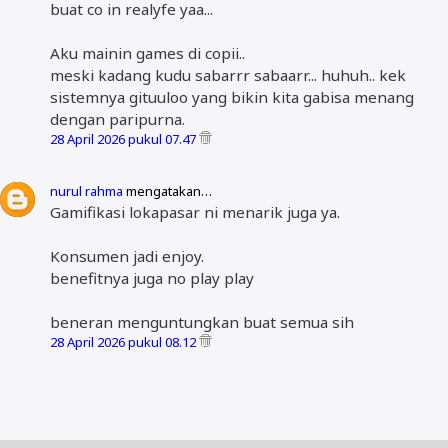
buat co in realyfe yaa...
Aku mainin games di copii..
meski kadang kudu sabarrr sabaarr... huhuh.. kek
sistemnya gituuloo yang bikin kita gabisa menang
dengan paripurna.
28 April 2026 pukul 07.47
nurul rahma
mengatakan…
Gamifikasi lokapasar ni menarik juga ya.
Konsumen jadi enjoy.
benefitnya juga no play play
beneran menguntungkan buat semua sih
28 April 2026 pukul 08.12