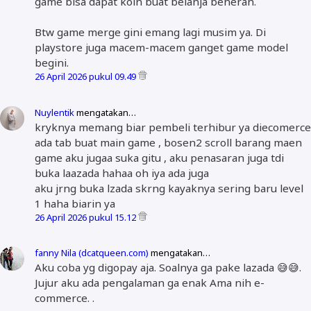
game bisa dapat koin buat belanja beneran.
Btw game merge gini emang lagi musim ya. Di
playstore juga macem-macem ganget game model
begini.
26 April 2026 pukul 09.49
Nuylentik
mengatakan…
kryknya memang biar pembeli terhibur ya diecomerce
ada tab buat main game , bosen2 scroll barang maen
game aku jugaa suka gitu , aku penasaran juga tdi
buka laazada hahaa oh iya ada juga
aku jrng buka lzada skrng kayaknya sering baru level
1 haha biarin ya
26 April 2026 pukul 15.12
fanny Nila (dcatqueen.com)
mengatakan…
Aku coba yg digopay aja. Soalnya ga pake lazada 😅😅.
Jujur aku ada pengalaman ga enak Ama nih e-
commerce. .