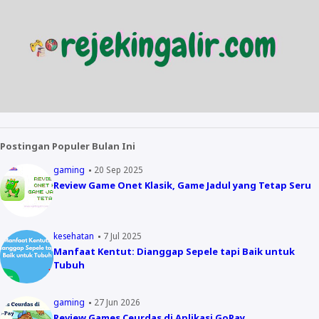
Postingan Populer Bulan Ini
gaming
20 Sep 2025
Review Game Onet Klasik, Game Jadul yang Tetap Seru
kesehatan
7 Jul 2025
Manfaat Kentut: Dianggap Sepele tapi Baik untuk
Tubuh
gaming
27 Jun 2026
Review Games Ceurdas di Aplikasi GoPay