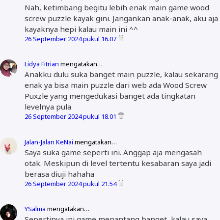
Nah, ketimbang begitu lebih enak main game wood
screw puzzle kayak gini. Jangankan anak-anak, aku aja
kayaknya hepi kalau main ini ^^
26 September 2024 pukul 16.07
Lidya Fitrian
mengatakan…
Anakku dulu suka banget main puzzle, kalau sekarang
enak ya bisa main puzzle dari web ada Wood Screw
Puxzle yang mengedukasi banget ada tingkatan
levelnya pula
26 September 2024 pukul 18.01
Jalan-Jalan KeNai
mengatakan…
Saya suka game seperti ini. Anggap aja mengasah
otak. Meskipun di level tertentu kesabaran saya jadi
berasa diuji hahaha
26 September 2024 pukul 21.54
YSalma
mengatakan…
Sepertinya ini game menantang banget, kalau saya