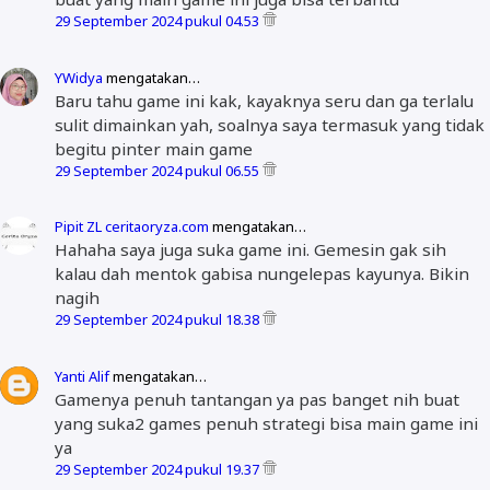
29 September 2024 pukul 04.53
YWidya
mengatakan…
Baru tahu game ini kak, kayaknya seru dan ga terlalu
sulit dimainkan yah, soalnya saya termasuk yang tidak
begitu pinter main game
29 September 2024 pukul 06.55
Pipit ZL ceritaoryza.com
mengatakan…
Hahaha saya juga suka game ini. Gemesin gak sih
kalau dah mentok gabisa nungelepas kayunya. Bikin
nagih
29 September 2024 pukul 18.38
Yanti Alif
mengatakan…
Gamenya penuh tantangan ya pas banget nih buat
yang suka2 games penuh strategi bisa main game ini
ya
29 September 2024 pukul 19.37