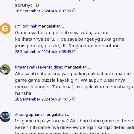
serunya. :D
28 September 2024 pukul 07.20
Iim Rohimah
mengatakan…
Game nya belum pernah saya coba, tapi ini
kelihatannya seru. Tipe saya banget yg suka game
jenis pop up, puzzle, dll. Ringan tapi menantang.
28 September 2024 pukul 08.49
firmansyah (sevenfoldism)
mengatakan…
Aku salah satu orang yang paling gak sabaran mainin
game game puzzle kayak gini. Walaupun ulasannya
menarik banget. Tapi maaf, aku gak akan mencobanya
hahaha
28 September 2024 pukul 10.15
Antung apriana
mengatakan…
Ini game di playstore ya? Aku baru tahu game ini hehe.
Keren nih game nya direview dengan sangat detail jadi
buat yang main game ini juga bisa terbantu