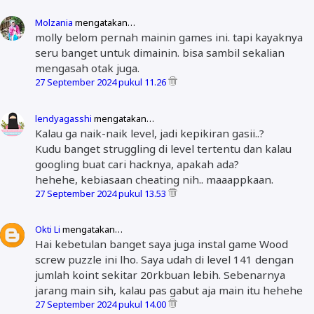
Molzania
mengatakan…
molly belom pernah mainin games ini. tapi kayaknya
seru banget untuk dimainin. bisa sambil sekalian
mengasah otak juga.
27 September 2024 pukul 11.26
lendyagasshi
mengatakan…
Kalau ga naik-naik level, jadi kepikiran gasii..?
Kudu banget struggling di level tertentu dan kalau
googling buat cari hacknya, apakah ada?
hehehe, kebiasaan cheating nih.. maaappkaan.
27 September 2024 pukul 13.53
Okti Li
mengatakan…
Hai kebetulan banget saya juga instal game Wood
screw puzzle ini lho. Saya udah di level 141 dengan
jumlah koint sekitar 20rkbuan lebih. Sebenarnya
jarang main sih, kalau pas gabut aja main itu hehehe
27 September 2024 pukul 14.00