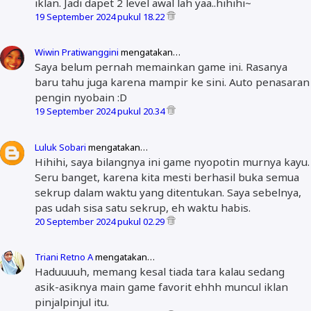
iklan. Jadi dapet 2 level awal lah yaa..hihihi~
19 September 2024 pukul 18.22
Wiwin Pratiwanggini
mengatakan…
Saya belum pernah memainkan game ini. Rasanya
baru tahu juga karena mampir ke sini. Auto penasaran
pengin nyobain :D
19 September 2024 pukul 20.34
Luluk Sobari
mengatakan…
Hihihi, saya bilangnya ini game nyopotin murnya kayu.
Seru banget, karena kita mesti berhasil buka semua
sekrup dalam waktu yang ditentukan. Saya sebelnya,
pas udah sisa satu sekrup, eh waktu habis.
20 September 2024 pukul 02.29
Triani Retno A
mengatakan…
Haduuuuh, memang kesal tiada tara kalau sedang
asik-asiknya main game favorit ehhh muncul iklan
pinjalpinjul itu.