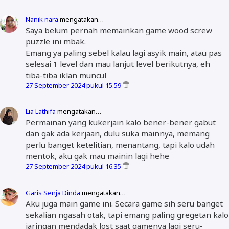
Nanik nara
mengatakan…
Saya belum pernah memainkan game wood screw
puzzle ini mbak.
Emang ya paling sebel kalau lagi asyik main, atau pas
selesai 1 level dan mau lanjut level berikutnya, eh
tiba-tiba iklan muncul
27 September 2024 pukul 15.59
Lia Lathifa
mengatakan…
Permainan yang kukerjain kalo bener-bener gabut
dan gak ada kerjaan, dulu suka mainnya, memang
perlu banget ketelitian, menantang, tapi kalo udah
mentok, aku gak mau mainin lagi hehe
27 September 2024 pukul 16.35
Garis Senja Dinda
mengatakan…
Aku juga main game ini. Secara game sih seru banget
sekalian ngasah otak, tapi emang paling gregetan kalo
jaringan mendadak lost saat gamenya lagi seru-