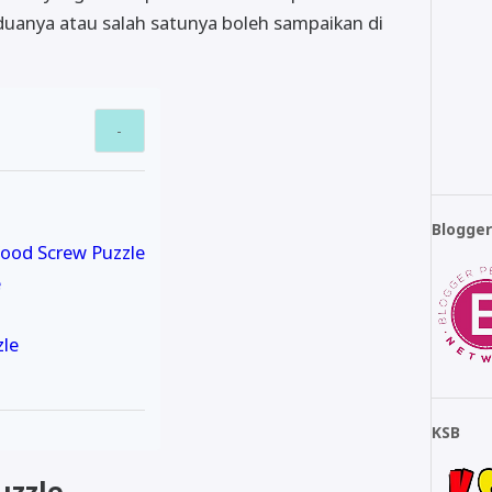
uanya atau salah satunya boleh sampaikan di
Blogge
ood Screw Puzzle
e
zle
KSB
uzzle