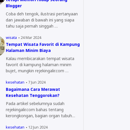
Blogger
Coba deh tengok, ilustrasi pertanyaan
dan jawaban di bawah ini yang siapa
tahu saja pernah singgah …
wisata
24 Mar 2024
Tempat Wisata Favorit di Kampung
Halaman Minim Biaya
Kalau membicarakan tempat wisata
favorit di kampung halaman minim
bujet, mungkin rejekingalir.com …
kesehatan
7 Jun 2024
Bagaimana Cara Merawat
Kesehatan Tenggorokan?
Pada artikel sebelumnya sudah
rejekingalir.com bahas tentang
kerongkongan, bagian organ tubuh
yang…
kesehatan
12 Jun 2024