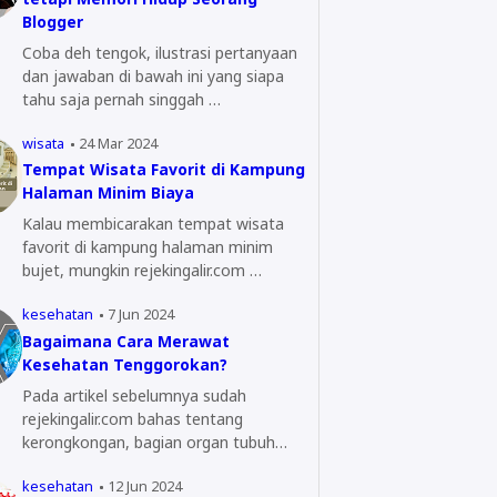
Blogger
Coba deh tengok, ilustrasi pertanyaan
dan jawaban di bawah ini yang siapa
tahu saja pernah singgah …
wisata
24 Mar 2024
Tempat Wisata Favorit di Kampung
Halaman Minim Biaya
Kalau membicarakan tempat wisata
favorit di kampung halaman minim
bujet, mungkin rejekingalir.com …
kesehatan
7 Jun 2024
Bagaimana Cara Merawat
Kesehatan Tenggorokan?
Pada artikel sebelumnya sudah
rejekingalir.com bahas tentang
kerongkongan, bagian organ tubuh
yang…
kesehatan
12 Jun 2024