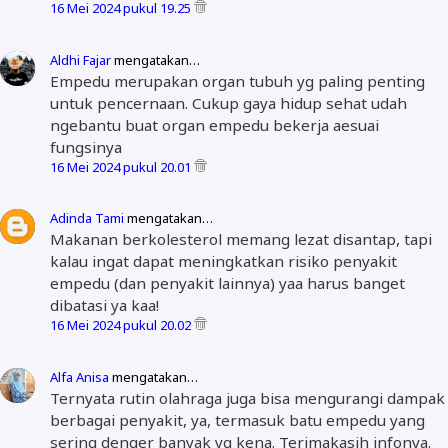
16 Mei 2024 pukul 19.25
Aldhi Fajar
mengatakan…
Empedu merupakan organ tubuh yg paling penting
untuk pencernaan. Cukup gaya hidup sehat udah
ngebantu buat organ empedu bekerja aesuai
fungsinya
16 Mei 2024 pukul 20.01
Adinda Tami
mengatakan…
Makanan berkolesterol memang lezat disantap, tapi
kalau ingat dapat meningkatkan risiko penyakit
empedu (dan penyakit lainnya) yaa harus banget
dibatasi ya kaa!
16 Mei 2024 pukul 20.02
Alfa Anisa
mengatakan…
Ternyata rutin olahraga juga bisa mengurangi dampak
berbagai penyakit, ya, termasuk batu empedu yang
sering denger banyak yg kena. Terimakasih infonya.