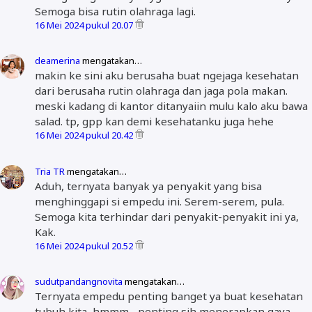
Semoga bisa rutin olahraga lagi.
16 Mei 2024 pukul 20.07
deamerina
mengatakan…
makin ke sini aku berusaha buat ngejaga kesehatan
dari berusaha rutin olahraga dan jaga pola makan.
meski kadang di kantor ditanyaiin mulu kalo aku bawa
salad. tp, gpp kan demi kesehatanku juga hehe
16 Mei 2024 pukul 20.42
Tria TR
mengatakan…
Aduh, ternyata banyak ya penyakit yang bisa
menghinggapi si empedu ini. Serem-serem, pula.
Semoga kita terhindar dari penyakit-penyakit ini ya,
Kak.
16 Mei 2024 pukul 20.52
sudutpandangnovita
mengatakan…
Ternyata empedu penting banget ya buat kesehatan
tubuh kita, hmmm... penting sih menerapkan gaya