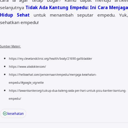
selanjutnya
Tidak Ada Kantung Empedu: Ini Cara Menjag
Hidup Sehat
untuk menambah seputar empedu. Yuk
sehatkan empedu!
Sumber Materi:
https://my.clevelandclinic.org/health/body/21690-gallbladder
https://www.alodokter.com/
https://hellosehat.com/pencernaan/empedu/menjaga-kesehatan-
empedu/#google_vignette
https://lawankanker.org/cukup-dua-kaleng-soda-per-hari-untuk-picu-kanker-kantung-
empedu/
kesehatan