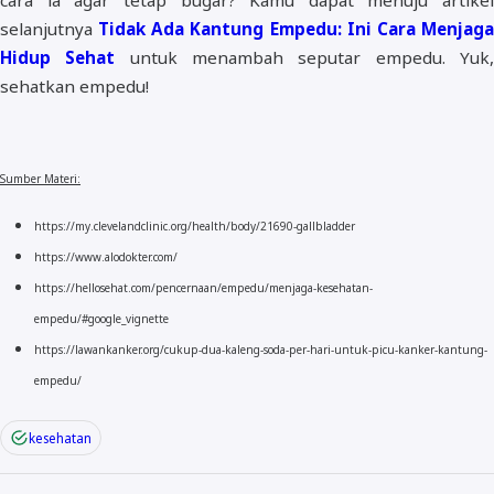
selanjutnya
Tidak Ada Kantung Empedu: Ini Cara Menjag
Hidup Sehat
untuk menambah seputar empedu. Yuk
sehatkan empedu!
Sumber Materi:
https://my.clevelandclinic.org/health/body/21690-gallbladder
https://www.alodokter.com/
https://hellosehat.com/pencernaan/empedu/menjaga-kesehatan-
empedu/#google_vignette
https://lawankanker.org/cukup-dua-kaleng-soda-per-hari-untuk-picu-kanker-kantung-
empedu/
kesehatan