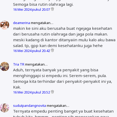
Semoga bisa rutin olahraga lagi.
16 Mei 2024 pukul 20.07
deamerina
mengatakan…
makin ke sini aku berusaha buat ngejaga kesehatan
dari berusaha rutin olahraga dan jaga pola makan.
meski kadang di kantor ditanyaiin mulu kalo aku bawa
salad. tp, gpp kan demi kesehatanku juga hehe
16 Mei 2024 pukul 20.42
Tria TR
mengatakan…
Aduh, ternyata banyak ya penyakit yang bisa
menghinggapi si empedu ini. Serem-serem, pula.
Semoga kita terhindar dari penyakit-penyakit ini ya,
Kak.
16 Mei 2024 pukul 20.52
sudutpandangnovita
mengatakan…
Ternyata empedu penting banget ya buat kesehatan
tubuh kita, hmmm... penting sih menerapkan gaya