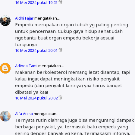
16 Mei 2024 pukul 19.25
Aldhi Fajar
mengatakan…
Empedu merupakan organ tubuh yg paling penting
untuk pencernaan. Cukup gaya hidup sehat udah
ngebantu buat organ empedu bekerja aesuai
fungsinya
16 Mei 2024 pukul 20.01
Adinda Tami
mengatakan…
Makanan berkolesterol memang lezat disantap, tapi
kalau ingat dapat meningkatkan risiko penyakit
empedu (dan penyakit lainnya) yaa harus banget
dibatasi ya kaa!
16 Mei 2024 pukul 20.02
Alfa Anisa
mengatakan…
Ternyata rutin olahraga juga bisa mengurangi dampak
berbagai penyakit, ya, termasuk batu empedu yang
sering denger banyak yg kena. Terimakasih infonya.