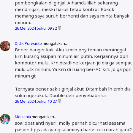
pembengkalan di ginjal. Alhamdulillah sekarang
mendingan, meski harus tetap kontrol. Rokok
memang saya suruh berhenti dan saya minta banyak
minum.
26 Mei 2024 pukul 09.32
Didik Purwanto
mengatakan…
Bener banget kak. Aku kmrn pny teman meninggal
krn kurang asupan minum air putih. Kerjaannya dpn
komputer mulu. Krn deadline kerjaan jd dia ga sempat
mulu utk minum. Ya krn di ruang ber-AC sih. Jd ga pgn
minum gt.
Ternyata bener sakit ginjal akut. Ditambah lh emh dia
suka ngerokok. Double deh penyebabnha.
26 Mei 2024 pukul 10.27
Molzania
mengatakan…
soal obat anti nyeri, molly pernah dicurhati sesama
pasien bpjs ada yang suaminya harus cuci darah gara2