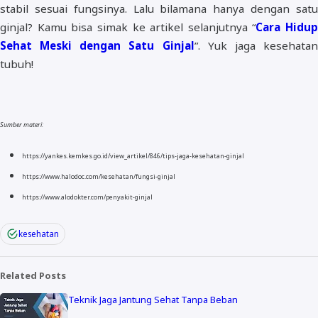
stabil sesuai fungsinya. Lalu bilamana hanya dengan satu
ginjal? Kamu bisa simak ke artikel selanjutnya “
Cara Hidup
Sehat Meski dengan Satu Ginjal
”. Yuk jaga kesehata
tubuh!
Sumber materi:
https://yankes.kemkes.go.id/view_artikel/846/tips-jaga-kesehatan-ginjal
https://www.halodoc.com/kesehatan/fungsi-ginjal
https://www.alodokter.com/penyakit-ginjal
kesehatan
Related Posts
Teknik Jaga Jantung Sehat Tanpa Beban