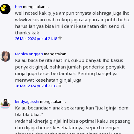
Han
mengatakan…
well noted kak :(( ya ampun trnyata olahraga juga lho
wkwkw kirain mah cukup jaga asupan air putih huhu.
harus lah yaa bisa iniii demi kesehatan diri sendiri.
thanks kak
26 Mei 2024 pukul 21.18
Monica Anggen
mengatakan…
Kalau baca berita saat ini, cukup banyak lho kasus
penyakit ginjal, bahkan jumlah penderita penyakit
ginjal juga terus bertambah. Penting banget ya
merawat kesehatan ginjal juga
26 Mei 2024 pukul 22.32
lendyagasshi
mengatakan…
Kalau becandaan anak sekarang kan "Jual ginjal demi
bla bla blaa.."
Padahal kinerja ginjal ini bisa optimal kalau sepasang
dan dijaga bener kesehatannya, seperti dengan
olahraga dan perbanyak asupan air mineral yang