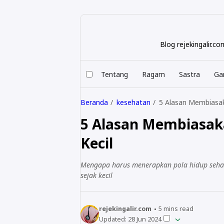
Blog rejekingalir.
Tentang
Ragam
Sastra
Ga
Beranda
kesehatan
5 Alasan Membiasak
5 Alasan Membiasak
Kecil
Mengapa harus menerapkan pola hidup sehat 
sejak kecil
rejekingalir.com
5
mins read
Updated:
28 Jun 2024