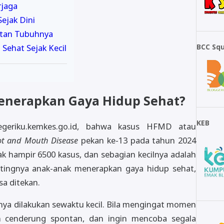
rjaga
ejak Dini
atan Tubuhnya
Sehat Sejak Kecil
BCC Sq
enerapkan Gaya Hidup Sehat?
KEB
negeriku.kemkes.go.id, bahwa kasus HFMD atau
ot and Mouth Disease
pekan ke-13 pada tahun 2024
k hampir 6500 kasus, dan sebagian kecilnya adalah
ntingnya anak-anak menerapkan gaya hidup sehat,
sa ditekan.
ya dilakukan sewaktu kecil. Bila mengingat momen
in cenderung spontan, dan ingin mencoba segala