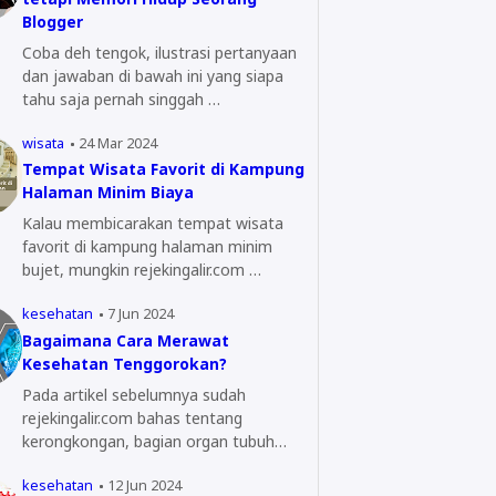
Blogger
Coba deh tengok, ilustrasi pertanyaan
dan jawaban di bawah ini yang siapa
tahu saja pernah singgah …
wisata
24 Mar 2024
Tempat Wisata Favorit di Kampung
Halaman Minim Biaya
Kalau membicarakan tempat wisata
favorit di kampung halaman minim
bujet, mungkin rejekingalir.com …
kesehatan
7 Jun 2024
Bagaimana Cara Merawat
Kesehatan Tenggorokan?
Pada artikel sebelumnya sudah
rejekingalir.com bahas tentang
kerongkongan, bagian organ tubuh
yang…
kesehatan
12 Jun 2024