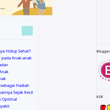
ya Hidup Sehat?
Blogge
t pada Anak-anak
ladan
 Anak
nak
 sebagai Hadiah
annya Sejak Kecil
KSB
 Optimal
nyakit