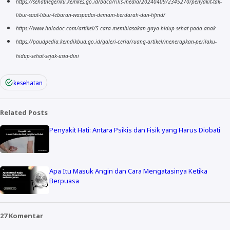
https://sehatnegeriku.kemkes.go.id/baca/rilis-media/20240409/2345270/penyakit-tak-
libur-saat-libur-lebaran-waspadai-demam-berdarah-dan-hfmd/
https://www.halodoc.com/artikel/5-cara-membiasakan-gaya-hidup-sehat-pada-anak
https://paudpedia.kemdikbud.go.id/galeri-ceria/ruang-artikel/menerapkan-perilaku-
hidup-sehat-sejak-usia-dini
kesehatan
Related Posts
Penyakit Hati: Antara Psikis dan Fisik yang Harus Diobati
Apa Itu Masuk Angin dan Cara Mengatasinya Ketika
Berpuasa
27 Komentar