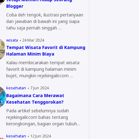
Blogger
Coba deh tengok, ilustrasi pertanyaan
dan jawaban di bawah ini yang siapa
tahu saja pernah singgah …
wisata
24 Mar 2024
Tempat Wisata Favorit di Kampung
Halaman Minim Biaya
Kalau membicarakan tempat wisata
favorit di kampung halaman minim
bujet, mungkin rejekingalir.com …
kesehatan
7 Jun 2024
Bagaimana Cara Merawat
Kesehatan Tenggorokan?
Pada artikel sebelumnya sudah
rejekingalir.com bahas tentang
kerongkongan, bagian organ tubuh
yang…
kesehatan
12 Jun 2024