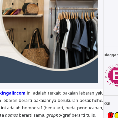
Blogge
kingalir.com
ini adalah terkait pakaian lebaran yak,
n lebaran berarti pakaiannya berukuran besar, hehe.
KSB
ini adalah homograf (beda arti, beda pengucapan,
ata
homos
berarti sama,
grapho
/graf berarti tulis.