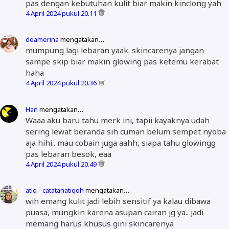
pas dengan kebutuhan kulit biar makin kinclong yah
4 April 2024 pukul 20.11
deamerina
mengatakan…
mumpung lagi lebaran yaak. skincarenya jangan
sampe skip biar makin glowing pas ketemu kerabat
haha
4 April 2024 pukul 20.36
Han
mengatakan…
Waaa aku baru tahu merk ini, tapii kayaknya udah
sering lewat beranda sih cuman belum sempet nyoba
aja hihi.. mau cobain juga aahh, siapa tahu glowingg
pas lebaran besok, eaa
4 April 2024 pukul 20.49
atiq - catatanatiqoh
mengatakan…
wih emang kulit jadi lebih sensitif ya kalau dibawa
puasa, mungkin karena asupan cairan jg ya.. jadi
memang harus khusus gini skincarenya