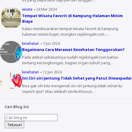
ini yang siapa tahu saja pernah singgah …
wisata
24 Mar 2024
Tempat Wisata Favorit di Kampung Halaman Minim
Biaya
Kalau membicarakan tempat wisata favorit di kampung
halaman minim bujet, mungkin rejekingalir.com …
kesehatan
7 Jun 2024
Bagaimana Cara Merawat Kesehatan Tenggorokan?
Pada artikel sebelumnya sudah rejekingalir.com bahas
tentang kerongkongan, bagian organ tubuh yang…
kesehatan
12 Jun 2024
Ini Ciri-ciri Jantung Tidak Sehat yang Patut Diwaspadai
Bisa gak sih kita mengenali ciri-ciri jantung tidak sehat itu
seperti apa? Atau adakah tanda khusus…
Cari Blog Ini