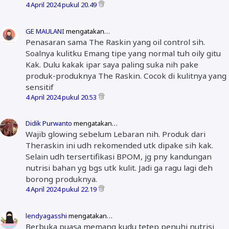
4 April 2024 pukul 20.49
GE MAULANI
mengatakan…
Penasaran sama The Raskin yang oil control sih.
Soalnya kulitku Emang tipe yang normal tuh oily gitu
Kak. Dulu kakak ipar saya paling suka nih pake
produk-produknya The Raskin. Cocok di kulitnya yang
sensitif
4 April 2024 pukul 20.53
Didik Purwanto
mengatakan…
Wajib glowing sebelum Lebaran nih. Produk dari
Theraskin ini udh rekomended utk dipake sih kak.
Selain udh tersertifikasi BPOM, jg pny kandungan
nutrisi bahan yg bgs utk kulit. Jadi ga ragu lagi deh
borong produknya.
4 April 2024 pukul 22.19
lendyagasshi
mengatakan…
Berbuka puasa memang kudu tetep penuhi nutrisi