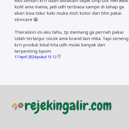
Aku sendiri krn udah dibiasain sejak smp utk merawat
kulit ama mama, jadi udh terbiasa sampe di tahap ga
akan bisa tidur kalo muka msh kotor dan blm pakai
skincare 😁.
Theraskin ini aku tahu, tp memang ga pernah pakai.
Udah terlanjur cocok ama brand lain mba. Tapi seneng
krn produk lokal kita udh mulai banyak dan
terpenting bpom
17 April 2024 pukul 15.12