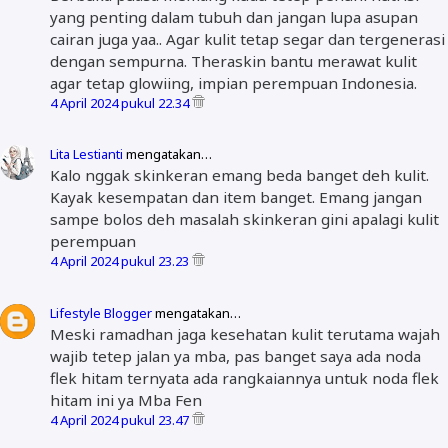
yang penting dalam tubuh dan jangan lupa asupan
cairan juga yaa.. Agar kulit tetap segar dan tergenerasi
dengan sempurna. Theraskin bantu merawat kulit
agar tetap glowiing, impian perempuan Indonesia.
4 April 2024 pukul 22.34
Lita Lestianti
mengatakan…
Kalo nggak skinkeran emang beda banget deh kulit.
Kayak kesempatan dan item banget. Emang jangan
sampe bolos deh masalah skinkeran gini apalagi kulit
perempuan
4 April 2024 pukul 23.23
Lifestyle Blogger
mengatakan…
Meski ramadhan jaga kesehatan kulit terutama wajah
wajib tetep jalan ya mba, pas banget saya ada noda
flek hitam ternyata ada rangkaiannya untuk noda flek
hitam ini ya Mba Fen
4 April 2024 pukul 23.47