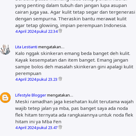
yang penting dalam tubuh dan jangan lupa asupan
cairan juga yaa.. Agar kulit tetap segar dan tergenerasi
dengan sempurna. Theraskin bantu merawat kulit
agar tetap glowiing, impian perempuan Indonesia.
4 April 2024 pukul 22.34
Lita Lestianti
mengatakan…
Kalo nggak skinkeran emang beda banget deh kulit.
Kayak kesempatan dan item banget. Emang jangan
sampe bolos deh masalah skinkeran gini apalagi kulit
perempuan
4 April 2024 pukul 23.23
Lifestyle Blogger
mengatakan…
Meski ramadhan jaga kesehatan kulit terutama wajah
wajib tetep jalan ya mba, pas banget saya ada noda
flek hitam ternyata ada rangkaiannya untuk noda flek
hitam ini ya Mba Fen
4 April 2024 pukul 23.47