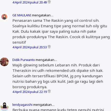
4 April 2024 pukul 20.49
GE MAULANI
mengatakan…
Penasaran sama The Raskin yang oil control sih.
Soalnya kulitku Emang tipe yang normal tuh oily gitu
Kak. Dulu kakak ipar saya paling suka nih pake
produk-produknya The Raskin. Cocok di kulitnya yang
sensitif
4 April 2024 pukul 20.53
Didik Purwanto
mengatakan…
Wajib glowing sebelum Lebaran nih. Produk dari
Theraskin ini udh rekomended utk dipake sih kak.
Selain udh tersertifikasi BPOM, jg pny kandungan
nutrisi bahan yg bgs utk kulit. Jadi ga ragu lagi deh
borong produknya.
4 April 2024 pukul 22.19
lendyagasshi
mengatakan…
Berbuka puasa memang kudu tetep penuhi nutrisi