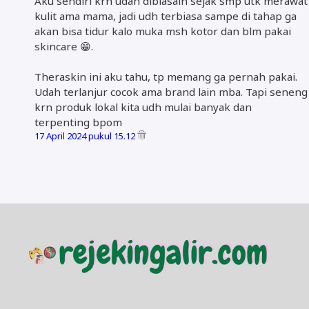
Aku sendiri krn udah dibiasain sejak smp utk merawat
kulit ama mama, jadi udh terbiasa sampe di tahap ga
akan bisa tidur kalo muka msh kotor dan blm pakai
skincare 😁.
Theraskin ini aku tahu, tp memang ga pernah pakai.
Udah terlanjur cocok ama brand lain mba. Tapi seneng
krn produk lokal kita udh mulai banyak dan
terpenting bpom
17 April 2024 pukul 15.12