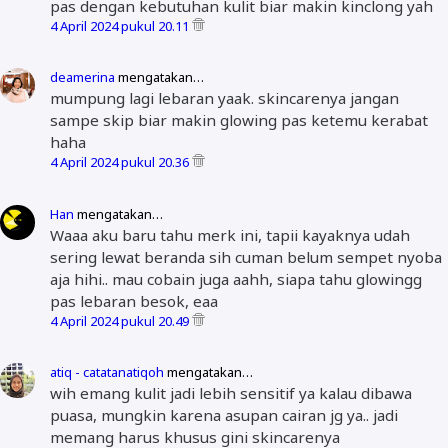
pas dengan kebutuhan kulit biar makin kinclong yah
4 April 2024 pukul 20.11
deamerina
mengatakan…
mumpung lagi lebaran yaak. skincarenya jangan
sampe skip biar makin glowing pas ketemu kerabat
haha
4 April 2024 pukul 20.36
Han
mengatakan…
Waaa aku baru tahu merk ini, tapii kayaknya udah
sering lewat beranda sih cuman belum sempet nyoba
aja hihi.. mau cobain juga aahh, siapa tahu glowingg
pas lebaran besok, eaa
4 April 2024 pukul 20.49
atiq - catatanatiqoh
mengatakan…
wih emang kulit jadi lebih sensitif ya kalau dibawa
puasa, mungkin karena asupan cairan jg ya.. jadi
memang harus khusus gini skincarenya