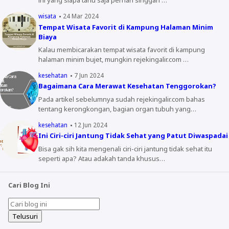
ini yang siapa tahu saja pernah singgah …
wisata
24 Mar 2024
Tempat Wisata Favorit di Kampung Halaman Minim
Biaya
Kalau membicarakan tempat wisata favorit di kampung
halaman minim bujet, mungkin rejekingalir.com …
kesehatan
7 Jun 2024
Bagaimana Cara Merawat Kesehatan Tenggorokan?
Pada artikel sebelumnya sudah rejekingalir.com bahas
tentang kerongkongan, bagian organ tubuh yang…
kesehatan
12 Jun 2024
Ini Ciri-ciri Jantung Tidak Sehat yang Patut Diwaspadai
Bisa gak sih kita mengenali ciri-ciri jantung tidak sehat itu
seperti apa? Atau adakah tanda khusus…
Cari Blog Ini