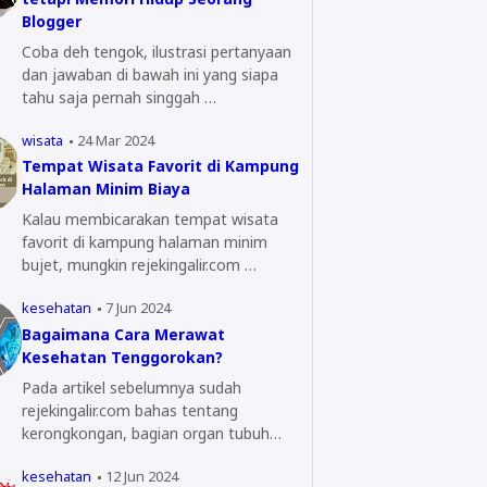
Blogger
Coba deh tengok, ilustrasi pertanyaan
dan jawaban di bawah ini yang siapa
tahu saja pernah singgah …
wisata
24 Mar 2024
Tempat Wisata Favorit di Kampung
Halaman Minim Biaya
Kalau membicarakan tempat wisata
favorit di kampung halaman minim
bujet, mungkin rejekingalir.com …
kesehatan
7 Jun 2024
Bagaimana Cara Merawat
Kesehatan Tenggorokan?
Pada artikel sebelumnya sudah
rejekingalir.com bahas tentang
kerongkongan, bagian organ tubuh
yang…
kesehatan
12 Jun 2024