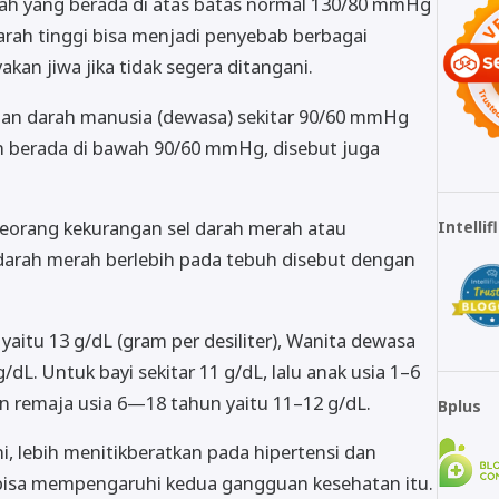
arah yang berada di atas batas normal 130/80 mmHg
darah tinggi bisa menjadi penyebab berbagai
an jiwa jika tidak segera ditangani.
nan darah manusia (dewasa) sekitar 90/60 mmHg
h berada di bawah 90/60 mmHg, disebut juga
eorang kekurangan sel darah merah atau
Intelli
l darah merah berlebih pada tebuh disebut dengan
aitu 13 g/dL (gram per desiliter), Wanita dewasa
g/dL. Untuk bayi sekitar 11 g/dL, lalu anak usia 1–6
an remaja usia 6—18 tahun yaitu 11–12 g/dL.
Bplus
ini, lebih menitikberatkan pada hipertensi dan
 bisa mempengaruhi kedua gangguan kesehatan itu.