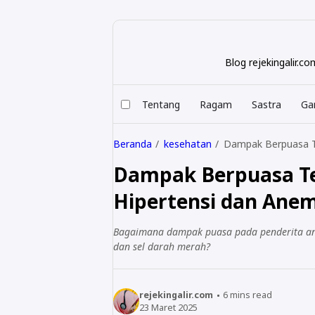
Blog rejekingalir.
Tentang
Ragam
Sastra
Ga
Beranda
kesehatan
Dampak Berpuasa Te
Dampak Berpuasa Te
Hipertensi dan Ane
Bagaimana dampak puasa pada penderita ane
dan sel darah merah?
rejekingalir.com
6
mins read
23 Maret 2025