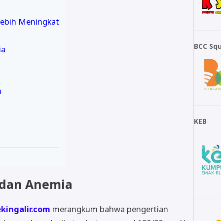
Lebih Meningkat
BCC Sq
ia
n
KEB
 dan Anemia
ekingalir.com
merangkum bahwa pengertian