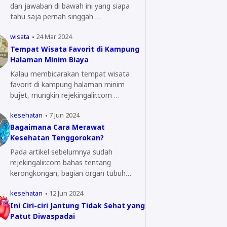
dan jawaban di bawah ini yang siapa
tahu saja pernah singgah …
wisata
24 Mar 2024
Tempat Wisata Favorit di Kampung
Halaman Minim Biaya
Kalau membicarakan tempat wisata
favorit di kampung halaman minim
bujet, mungkin rejekingalir.com …
kesehatan
7 Jun 2024
Bagaimana Cara Merawat
Kesehatan Tenggorokan?
Pada artikel sebelumnya sudah
rejekingalir.com bahas tentang
kerongkongan, bagian organ tubuh
yang…
kesehatan
12 Jun 2024
Ini Ciri-ciri Jantung Tidak Sehat yang
Patut Diwaspadai