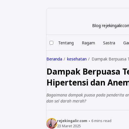
Blog rejekingalir.
Tentang
Ragam
Sastra
Ga
Beranda
kesehatan
Dampak Berpuasa Te
Dampak Berpuasa Te
Hipertensi dan Ane
Bagaimana dampak puasa pada penderita ane
dan sel darah merah?
rejekingalir.com
6
mins read
23 Maret 2025