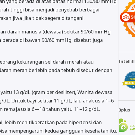
arah yang berada di atas batas normal 130/80 mmHg
darah tinggi bisa menjadi penyebab berbagai
an jiwa jika tidak segera ditangani.
nan darah manusia (dewasa) sekitar 90/60 mmHg
h berada di bawah 90/60 mmHg, disebut juga
eorang kekurangan sel darah merah atau
Intelli
l darah merah berlebih pada tebuh disebut dengan
aitu 13 g/dL (gram per desiliter), Wanita dewasa
g/dL. Untuk bayi sekitar 11 g/dL, lalu anak usia 1–6
an remaja usia 6—18 tahun yaitu 11–12 g/dL.
Bplus
ini, lebih menitikberatkan pada hipertensi dan
 bisa mempengaruhi kedua gangguan kesehatan itu.