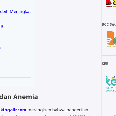
Lebih Meningkat
BCC Sq
ia
n
KEB
 dan Anemia
ekingalir.com
merangkum bahwa pengertian