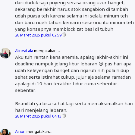
dari duduk saja puyeng serasa orang uzur banget,
sekarang berakhir harus stok sangabion di tambah
udah puasa teh karena selama ini selalu minum teh
dan baru ngeh tahun kemarin sesering itu minum teh
yang konsepnya memblock zat besi di tubuh
28 Maret 2025 pukul 02.59
AlineaLala
mengatakan…
Aku tuh rentan kena anemia, apalagi akhir-akhir ini
deadline numpuk jelang libur lebaran 😆 pas hari apa
udah keleyengan banget dan ngaruh nih pola hidup
sehat serta istirahat cukup. Jujur aja selama ramadan
apalagi di 10 hari terakhir tidur cuma sebentar-
sebentar.
Bismillah ya bisa sehat lagi serta memaksimalkan hari
hari menjelang lebaran.
28 Maret 2025 pukul 04.13
Ainun
mengatakan…