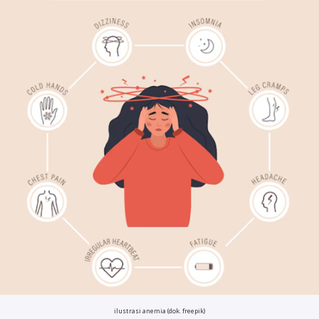
ilustrasi anemia (dok. freepik)