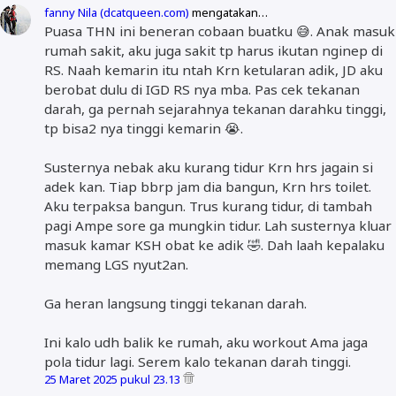
fanny Nila (dcatqueen.com)
mengatakan…
Puasa THN ini beneran cobaan buatku 😅. Anak masuk
rumah sakit, aku juga sakit tp harus ikutan nginep di
RS. Naah kemarin itu ntah Krn ketularan adik, JD aku
berobat dulu di IGD RS nya mba. Pas cek tekanan
darah, ga pernah sejarahnya tekanan darahku tinggi,
tp bisa2 nya tinggi kemarin 😭.
Susternya nebak aku kurang tidur Krn hrs jagain si
adek kan. Tiap bbrp jam dia bangun, Krn hrs toilet.
Aku terpaksa bangun. Trus kurang tidur, di tambah
pagi Ampe sore ga mungkin tidur. Lah susternya kluar
masuk kamar KSH obat ke adik 🤣. Dah laah kepalaku
memang LGS nyut2an.
Ga heran langsung tinggi tekanan darah.
Ini kalo udh balik ke rumah, aku workout Ama jaga
pola tidur lagi. Serem kalo tekanan darah tinggi.
25 Maret 2025 pukul 23.13