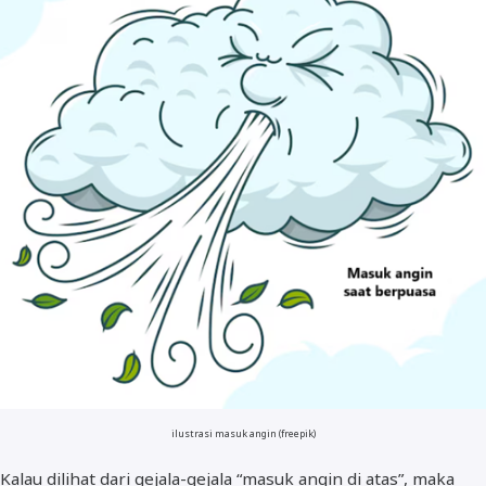
ilustrasi masuk angin (freepik)
Kalau dilihat dari gejala-gejala “masuk angin di atas”, maka