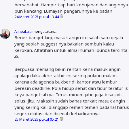
bersahabat. Hampir tiap hari kehujanan dan anginnya
pun kencang. Lumayan pengaruhnya ke badan
24 Maret 2025 pukul 13.44
AlineaLala
mengatakan…
Bener banget lagi, masuk angin itu salah satu gejala
yang seolah suggest nya bakalan sembuh kalau
kerokan. Alfatihah untuk almarhumah ibunda tercinta
🙏.
Berpuasa memang bikin rentan kena masuk angin
apalagi daku akhir-akhir ini sering pulang malam
karena ada agenda bukber di kantor atau lembur
beresin deadline. Pola hidup sehat dan tidur teratur is
keya banget sih ya. Terus minum jahe juga bisa jadi
solusi jitu. Makasih sudah bahas terkait masuk angin
yang sering kali dianggap remeh temen padahal harus
segera diatasi dan dicegah kehadirannya.
25 Maret 2025 pukul 05.21