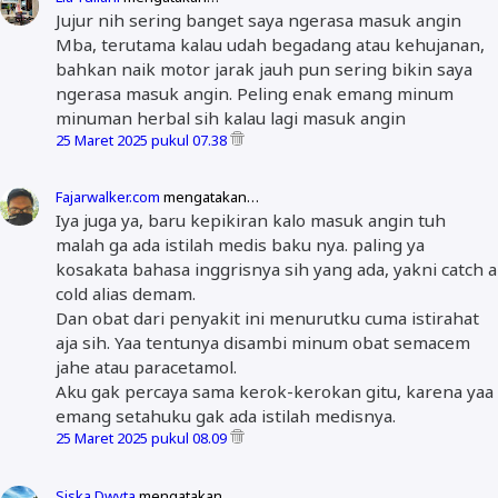
Jujur nih sering banget saya ngerasa masuk angin
Mba, terutama kalau udah begadang atau kehujanan,
bahkan naik motor jarak jauh pun sering bikin saya
ngerasa masuk angin. Peling enak emang minum
minuman herbal sih kalau lagi masuk angin
25 Maret 2025 pukul 07.38
Fajarwalker.com
mengatakan…
Iya juga ya, baru kepikiran kalo masuk angin tuh
malah ga ada istilah medis baku nya. paling ya
kosakata bahasa inggrisnya sih yang ada, yakni catch a
cold alias demam.
Dan obat dari penyakit ini menurutku cuma istirahat
aja sih. Yaa tentunya disambi minum obat semacem
jahe atau paracetamol.
Aku gak percaya sama kerok-kerokan gitu, karena yaa
emang setahuku gak ada istilah medisnya.
25 Maret 2025 pukul 08.09
Siska Dwyta
mengatakan…