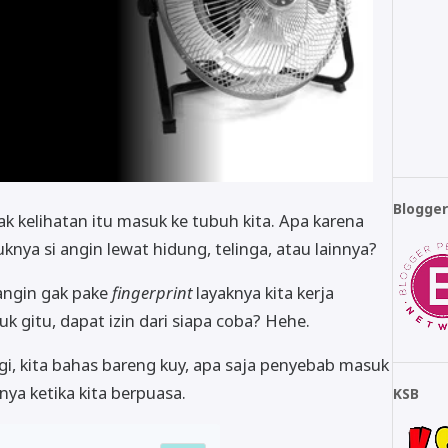
Blogge
k kelihatan itu masuk ke tubuh kita. Apa karena
ya si angin lewat hidung, telinga, atau lainnya?
angin gak pake
fingerprint
layaknya kita kerja
k gitu, dapat izin dari siapa coba? Hehe.
i, kita bahas bareng kuy, apa saja penyebab masuk
ya ketika kita berpuasa.
KSB