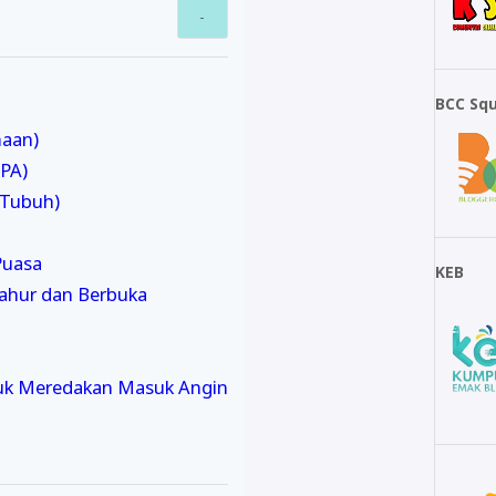
BCC Sq
naan)
SPA)
 Tubuh)
Puasa
KEB
Sahur dan Berbuka
uk Meredakan Masuk Angin