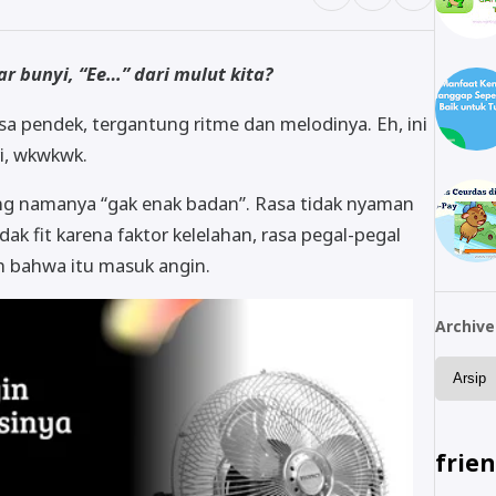
ar bunyi, “Ee…” dari mulut kita?
a pendek, tergantung ritme dan melodinya. Eh, ini
i, wkwkwk.
ng namanya “gak enak badan”. Rasa tidak nyaman
ak fit karena faktor kelelahan, rasa pegal-pegal
ah bahwa itu masuk angin.
Archive
frie