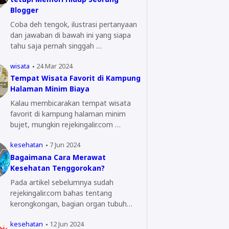
Blogger
Coba deh tengok, ilustrasi pertanyaan
dan jawaban di bawah ini yang siapa
tahu saja pernah singgah …
wisata
24 Mar 2024
Tempat Wisata Favorit di Kampung
Halaman Minim Biaya
Kalau membicarakan tempat wisata
favorit di kampung halaman minim
bujet, mungkin rejekingalir.com …
kesehatan
7 Jun 2024
Bagaimana Cara Merawat
Kesehatan Tenggorokan?
Pada artikel sebelumnya sudah
rejekingalir.com bahas tentang
kerongkongan, bagian organ tubuh
yang…
kesehatan
12 Jun 2024