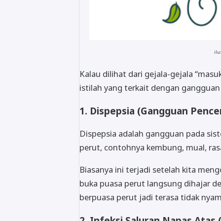
ilu
Kalau dilihat dari gejala-gejala “mas
istilah yang terkait dengan gangguan
1. Dispepsia (Gangguan Pence
Dispepsia adalah gangguan pada sis
perut, contohnya kembung, mual, rasa
Biasanya ini terjadi setelah kita me
buka puasa perut langsung dihajar d
berpuasa perut jadi terasa tidak ny
2. Infeksi Saluran Napas Atas 