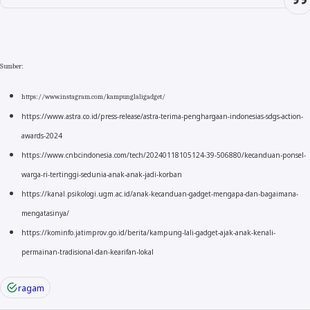
Sumber:
https://www.instagram.com/kampunglaligadget/
https://www.astra.co.id/press-release/astra-terima-penghargaan-indonesias-sdgs-action-
awards-2024
https://www.cnbcindonesia.com/tech/20240118105124-39-506880/kecanduan-ponsel-
warga-ri-tertinggi-sedunia-anak-anak-jadi-korban
https://kanal.psikologi.ugm.ac.id/anak-kecanduan-gadget-mengapa-dan-bagaimana-
mengatasinya/
https://kominfo.jatimprov.go.id/berita/kampung-lali-gadget-ajak-anak-kenali-
permainan-tradisional-dan-kearifan-lokal
ragam