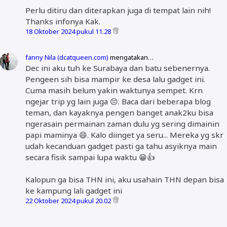
Perlu ditiru dan diterapkan juga di tempat lain nih!
Thanks infonya Kak.
18 Oktober 2024 pukul 11.28
fanny Nila (dcatqueen.com)
mengatakan…
Dec ini aku tuh ke Surabaya dan batu sebenernya.
Pengeen sih bisa mampir ke desa lalu gadget ini.
Cuma masih belum yakin waktunya sempet. Krn
ngejar trip yg lain juga 😔. Baca dari beberapa blog
teman, dan kayaknya pengen banget anak2ku bisa
ngerasain permainan zaman dulu yg sering dimainin
papi maminya 😄. Kalo diinget ya seru... Mereka yg skr
udah kecanduan gadget pasti ga tahu asyiknya main
secara fisik sampai lupa waktu 😁👍
Kalopun ga bisa THN ini, aku usahain THN depan bisa
ke kampung lali gadget ini
22 Oktober 2024 pukul 20.02