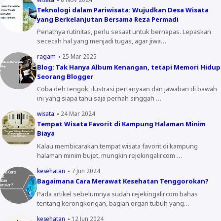
Teknologi dalam Pariwisata: Wujudkan Desa Wisata
yang Berkelanjutan Bersama Reza Permadi
Penatnya rutinitas, perlu sesaat untuk bernapas. Lepaskan
sececah hal yang menjadi tugas, agar jiwa…
ragam
25 Mar 2025
Blog: Tak Hanya Album Kenangan, tetapi Memori Hidup
Seorang Blogger
Coba deh tengok, ilustrasi pertanyaan dan jawaban di bawah
ini yang siapa tahu saja pernah singgah …
wisata
24 Mar 2024
Tempat Wisata Favorit di Kampung Halaman Minim
Biaya
Kalau membicarakan tempat wisata favorit di kampung
halaman minim bujet, mungkin rejekingalir.com …
kesehatan
7 Jun 2024
Bagaimana Cara Merawat Kesehatan Tenggorokan?
Pada artikel sebelumnya sudah rejekingalir.com bahas
tentang kerongkongan, bagian organ tubuh yang…
kesehatan
12 Jun 2024