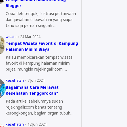
Blogger
Coba deh tengok, ilustrasi pertanyaan
dan jawaban di bawah ini yang siapa
tahu saja pernah singgah …
wisata
24 Mar 2024
Tempat Wisata Favorit di Kampung
Halaman Minim Biaya
Kalau membicarakan tempat wisata
favorit di kampung halaman minim
bujet, mungkin rejekingalir.com …
kesehatan
7 Jun 2024
Bagaimana Cara Merawat
Kesehatan Tenggorokan?
Pada artikel sebelumnya sudah
rejekingalir.com bahas tentang
kerongkongan, bagian organ tubuh
yang…
kesehatan
12 Jun 2024