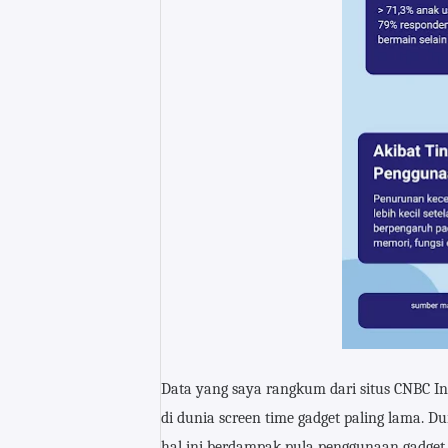
Data yang saya rangkum dari situs CNBC In
di dunia screen time gadget paling lama. D
hal ini berdampak pula penggunaan gadge