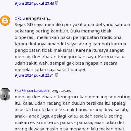
9 Juni 2024 pukul 20.48
Okti Li
mengatakan…
Sejak SD saya memiliki penyakit amandel yang sampai
sekarang sering kambuh. Dulu memang tidak
dioperasi, melainkan pakai pengobatan tradisional.
Konon katanya amandel saya sering kambuh karena
pengobatan tidak maksimal. Karena itu saya sangat
menjaga kesehatan tenggorokan saya. Karena kalau
udah sakit, wah, sampai gak bisa ngapain secara
menelan ludah saja sakiiit banget
9 Juni 2024 pukul 22.31
Eka Fitriani Larasati
mengatakan…
menjaga kesehatan tenggrorokan memang sepenting
itu, kalau udah radang kan duuuh tersiksa itu apalagi
disertai batuk dan pilek. gak hanya orang dewasa sih,
anak - anak juga. apalagi kalau sudah terlalu sering
makan es krim terus panas - panasa, aaah udah deh.
orang dewasa masih bisa menahan lalu makan obat