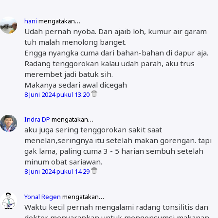
hani
mengatakan…
Udah pernah nyoba. Dan ajaib loh, kumur air garam
tuh malah menolong banget.
Engga nyangka cuma dari bahan-bahan di dapur aja.
Radang tenggorokan kalau udah parah, aku trus
merembet jadi batuk sih.
Makanya sedari awal dicegah
8 Juni 2024 pukul 13.20
Indra DP
mengatakan…
aku juga sering tenggorokan sakit saat
menelan,seringnya itu setelah makan gorengan. tapi
gak lama, paling cuma 3 - 5 harian sembuh setelah
minum obat sariawan.
8 Juni 2024 pukul 14.29
Yonal Regen
mengatakan…
Waktu kecil pernah mengalami radang tonsilitis dan
dokter menyarankan untuk mengonsumsi makanan