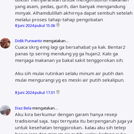
yang asam, pedas, gurih, dan banyak mengandung
minyak. Alhamdulillah akhirnya dapat sembuh setelah
melalui proses tahap-tahap pengobatan
8 Juni 2024 pukul 15.06
Didik Purwanto
mengatakan…
Cuaca skrg emg lagi ga bersahabat ya kak. Bentar2
panas tp sering mendung yg ga hujan2. Kalo ga
menjaga makanan ya bakal sakit tenggorokan sih.
Aku sih mulai rutinkan selalu minum air putih dan
mulai mengurangi yg es meski air putih sekalipun.
8 Juni 2024 pukul 17.01
Diaz Bela
mengatakan…
Aku kira berkumur dengan garam hanya resep
tradisional saja.. tapi ternyata itu berpengaruh juga ya
untuk kesehatan tenggorokan.. kalau aku sih tetep
harus jaga dan minum air putih, walau kadang suka