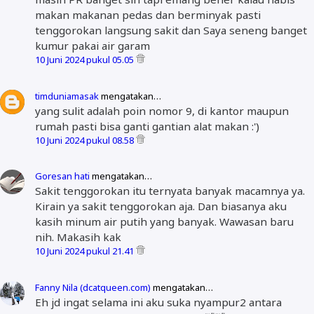
makan makanan pedas dan berminyak pasti
tenggorokan langsung sakit dan Saya seneng banget
kumur pakai air garam
10 Juni 2024 pukul 05.05
timduniamasak
mengatakan…
yang sulit adalah poin nomor 9, di kantor maupun
rumah pasti bisa ganti gantian alat makan :')
10 Juni 2024 pukul 08.58
Goresan hati
mengatakan…
Sakit tenggorokan itu ternyata banyak macamnya ya.
Kirain ya sakit tenggorokan aja. Dan biasanya aku
kasih minum air putih yang banyak. Wawasan baru
nih. Makasih kak
10 Juni 2024 pukul 21.41
Fanny Nila (dcatqueen.com)
mengatakan…
Eh jd ingat selama ini aku suka nyampur2 antara