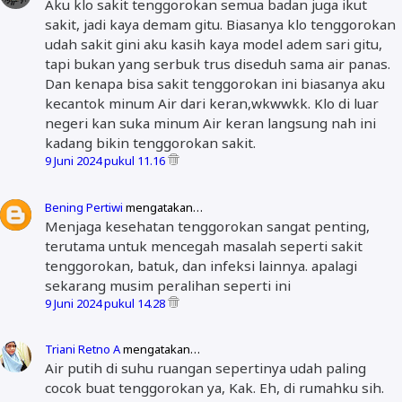
Aku klo sakit tenggorokan semua badan juga ikut
sakit, jadi kaya demam gitu. Biasanya klo tenggorokan
udah sakit gini aku kasih kaya model adem sari gitu,
tapi bukan yang serbuk trus diseduh sama air panas.
Dan kenapa bisa sakit tenggorokan ini biasanya aku
kecantok minum Air dari keran,wkwwkk. Klo di luar
negeri kan suka minum Air keran langsung nah ini
kadang bikin tenggorokan sakit.
9 Juni 2024 pukul 11.16
Bening Pertiwi
mengatakan…
Menjaga kesehatan tenggorokan sangat penting,
terutama untuk mencegah masalah seperti sakit
tenggorokan, batuk, dan infeksi lainnya. apalagi
sekarang musim peralihan seperti ini
9 Juni 2024 pukul 14.28
Triani Retno A
mengatakan…
Air putih di suhu ruangan sepertinya udah paling
cocok buat tenggorokan ya, Kak. Eh, di rumahku sih.