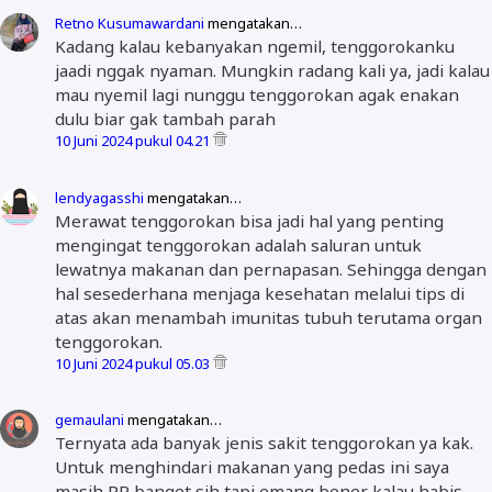
Retno Kusumawardani
mengatakan…
Kadang kalau kebanyakan ngemil, tenggorokanku
jaadi nggak nyaman. Mungkin radang kali ya, jadi kalau
mau nyemil lagi nunggu tenggorokan agak enakan
dulu biar gak tambah parah
10 Juni 2024 pukul 04.21
lendyagasshi
mengatakan…
Merawat tenggorokan bisa jadi hal yang penting
mengingat tenggorokan adalah saluran untuk
lewatnya makanan dan pernapasan. Sehingga dengan
hal sesederhana menjaga kesehatan melalui tips di
atas akan menambah imunitas tubuh terutama organ
tenggorokan.
10 Juni 2024 pukul 05.03
gemaulani
mengatakan…
Ternyata ada banyak jenis sakit tenggorokan ya kak.
Untuk menghindari makanan yang pedas ini saya
masih PR banget sih tapi emang bener kalau habis