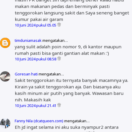
makan makanan pedas dan berminyak pasti
tenggorokan langsung sakit dan Saya seneng banget
kumur pakai air garam
10 Juni 2024 pukul 05.05
timduniamasak
mengatakan…
yang sulit adalah poin nomor 9, di kantor maupun
rumah pasti bisa ganti gantian alat makan :')
10 Juni 2024 pukul 08.58
Goresan hati
mengatakan…
Sakit tenggorokan itu ternyata banyak macamnya ya.
Kirain ya sakit tenggorokan aja. Dan biasanya aku
kasih minum air putih yang banyak. Wawasan baru
nih. Makasih kak
10 Juni 2024 pukul 21.41
Fanny Nila (dcatqueen.com)
mengatakan…
Eh jd ingat selama ini aku suka nyampur2 antara