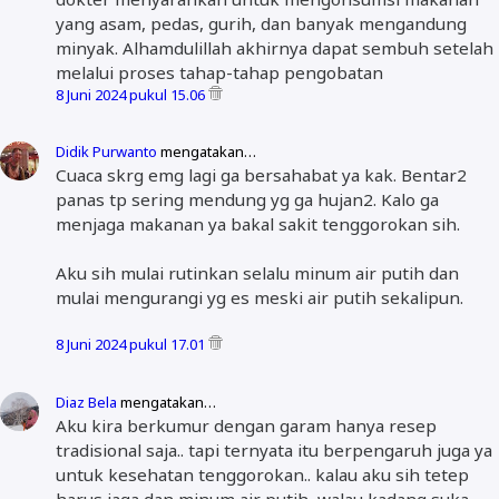
yang asam, pedas, gurih, dan banyak mengandung
minyak. Alhamdulillah akhirnya dapat sembuh setelah
melalui proses tahap-tahap pengobatan
8 Juni 2024 pukul 15.06
Didik Purwanto
mengatakan…
Cuaca skrg emg lagi ga bersahabat ya kak. Bentar2
panas tp sering mendung yg ga hujan2. Kalo ga
menjaga makanan ya bakal sakit tenggorokan sih.
Aku sih mulai rutinkan selalu minum air putih dan
mulai mengurangi yg es meski air putih sekalipun.
8 Juni 2024 pukul 17.01
Diaz Bela
mengatakan…
Aku kira berkumur dengan garam hanya resep
tradisional saja.. tapi ternyata itu berpengaruh juga ya
untuk kesehatan tenggorokan.. kalau aku sih tetep
harus jaga dan minum air putih, walau kadang suka