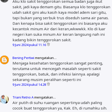
Aku klo sakit tenggorokan semua badan juga ikut
sakit, jadi kaya demam gitu. Biasanya klo tenggorokan
udah sakit gini aku kasih kaya model adem sari gitu,
tapi bukan yang serbuk trus diseduh sama air panas.
Dan kenapa bisa sakit tenggorokan ini biasanya aku
kecantok minum Air dari keran,wkwwkk. Klo di luar
negeri kan suka minum Air keran langsung nah ini
kadang bikin tenggorokan sakit.
9 Juni 2024 pukul 11.16
Bening Pertiwi
mengatakan…
Menjaga kesehatan tenggorokan sangat penting,
terutama untuk mencegah masalah seperti sakit
tenggorokan, batuk, dan infeksi lainnya. apalagi
sekarang musim peralihan seperti ini
9 Juni 2024 pukul 14.28
Triani Retno A
mengatakan…
Air putih di suhu ruangan sepertinya udah paling
cocok buat tenggorokan ya, Kak. Eh, di rumahku sih.