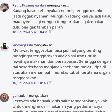
Retno Kusumawardani
mengatakan…
Kadang kalau kebanyakan ngemil, tenggorokanku
jaadi nggak nyaman. Mungkin radang kali ya, jadi kalau
mau nyemil lagi nunggu tenggorokan agak enakan
dulu biar gak tambah parah
10 Juni 2024 pukul 04.21
lendyagasshi
mengatakan…
Merawat tenggorokan bisa jadi hal yang penting
mengingat tenggorokan adalah saluran untuk
lewatnya makanan dan pernapasan. Sehingga dengan
hal sesederhana menjaga kesehatan melalui tips di
atas akan menambah imunitas tubuh terutama organ
tenggorokan.
10 Juni 2024 pukul 05.03
gemaulani
mengatakan…
Ternyata ada banyak jenis sakit tenggorokan ya kak.
Untuk menghindari makanan yang pedas ini saya
masih PR banget sih tapi emang bener kalau habis