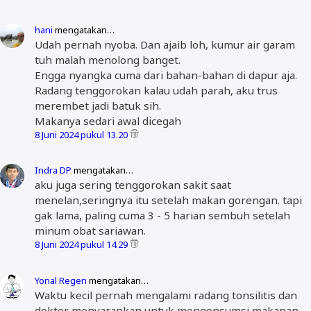
hani
mengatakan…
Udah pernah nyoba. Dan ajaib loh, kumur air garam
tuh malah menolong banget.
Engga nyangka cuma dari bahan-bahan di dapur aja.
Radang tenggorokan kalau udah parah, aku trus
merembet jadi batuk sih.
Makanya sedari awal dicegah
8 Juni 2024 pukul 13.20
Indra DP
mengatakan…
aku juga sering tenggorokan sakit saat
menelan,seringnya itu setelah makan gorengan. tapi
gak lama, paling cuma 3 - 5 harian sembuh setelah
minum obat sariawan.
8 Juni 2024 pukul 14.29
Yonal Regen
mengatakan…
Waktu kecil pernah mengalami radang tonsilitis dan
dokter menyarankan untuk mengonsumsi makanan