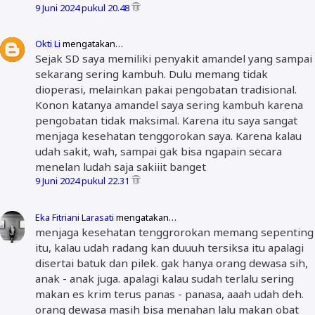
9 Juni 2024 pukul 20.48
Okti Li
mengatakan…
Sejak SD saya memiliki penyakit amandel yang sampai
sekarang sering kambuh. Dulu memang tidak
dioperasi, melainkan pakai pengobatan tradisional.
Konon katanya amandel saya sering kambuh karena
pengobatan tidak maksimal. Karena itu saya sangat
menjaga kesehatan tenggorokan saya. Karena kalau
udah sakit, wah, sampai gak bisa ngapain secara
menelan ludah saja sakiiit banget
9 Juni 2024 pukul 22.31
Eka Fitriani Larasati
mengatakan…
menjaga kesehatan tenggrorokan memang sepenting
itu, kalau udah radang kan duuuh tersiksa itu apalagi
disertai batuk dan pilek. gak hanya orang dewasa sih,
anak - anak juga. apalagi kalau sudah terlalu sering
makan es krim terus panas - panasa, aaah udah deh.
orang dewasa masih bisa menahan lalu makan obat