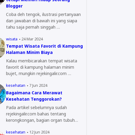
Blogger
Coba deh tengok, ilustrasi pertanyaan
dan jawaban di bawah ini yang siapa
tahu saja pernah singgah …
wisata
24 Mar 2024
Tempat Wisata Favorit di Kampung
Halaman Minim Biaya
Kalau membicarakan tempat wisata
favorit di kampung halaman minim
bujet, mungkin rejekingalir.com …
kesehatan
7 Jun 2024
Bagaimana Cara Merawat
Kesehatan Tenggorokan?
Pada artikel sebelumnya sudah
rejekingalir.com bahas tentang
kerongkongan, bagian organ tubuh
yang…
kesehatan
12 Jun 2024