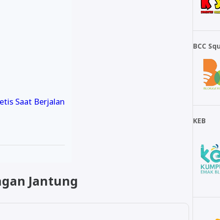
BCC Sq
tis Saat Berjalan
KEB
ngan Jantung