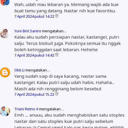
Wah, udah mau lebaran ya. Memang wajib ada kue
buat tamu yang datang. Nastar nih kue favoritku.
7 April 2024 pukul 14.22
Yuni Bint Saniro
mengatakan…
Kalau aku sudah persiapan nastar, kastangel, putri
salju. Terus biskuit juga. Pokoknya semua itu nggak
boleh ketinggalan saat lebaran. Hehehe
7 April 2024 pukul 14.42
Okti Li
mengatakan…
Yang sudah siap di saya kacang, nastar sama
kastangel. Kalau putri salju udah habis. Hahaha...
Masih ada nih rengginang belom kesebut
7 April 2024 pukul 15.22
Triani Retno A
mengatakan…
Emh .... anuuu, aku sudah menghabiskan satu stoples
nastar dan satu stoples kue putri salju sebelum
Lebaran :)) Cemal-cemil kalo pas kerja malam, ehhhh