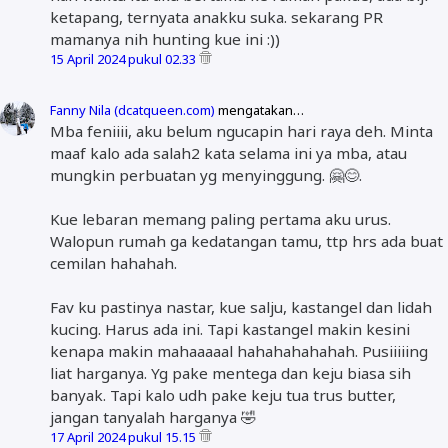
ketapang, ternyata anakku suka. sekarang PR
mamanya nih hunting kue ini :))
15 April 2024 pukul 02.33
Fanny Nila (dcatqueen.com)
mengatakan…
Mba feniiii, aku belum ngucapin hari raya deh. Minta
maaf kalo ada salah2 kata selama ini ya mba, atau
mungkin perbuatan yg menyinggung. 🤗😊.
Kue lebaran memang paling pertama aku urus.
Walopun rumah ga kedatangan tamu, ttp hrs ada buat
cemilan hahahah.
Fav ku pastinya nastar, kue salju, kastangel dan lidah
kucing. Harus ada ini. Tapi kastangel makin kesini
kenapa makin mahaaaaal hahahahahahah. Pusiiiiing
liat harganya. Yg pake mentega dan keju biasa sih
banyak. Tapi kalo udh pake keju tua trus butter,
jangan tanyalah harganya 🤣
17 April 2024 pukul 15.15