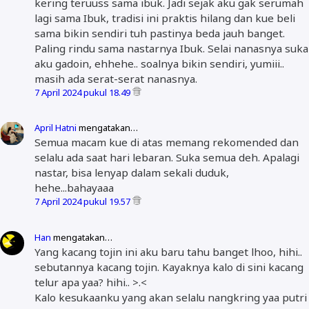
kering teruuss sama ibuk. Jadi sejak aku gak serumah
lagi sama Ibuk, tradisi ini praktis hilang dan kue beli
sama bikin sendiri tuh pastinya beda jauh banget.
Paling rindu sama nastarnya Ibuk. Selai nanasnya suka
aku gadoin, ehhehe.. soalnya bikin sendiri, yumiii..
masih ada serat-serat nanasnya.
7 April 2024 pukul 18.49
April Hatni
mengatakan…
Semua macam kue di atas memang rekomended dan
selalu ada saat hari lebaran. Suka semua deh. Apalagi
nastar, bisa lenyap dalam sekali duduk,
hehe...bahayaaa
7 April 2024 pukul 19.57
Han
mengatakan…
Yang kacang tojin ini aku baru tahu banget lhoo, hihi..
sebutannya kacang tojin. Kayaknya kalo di sini kacang
telur apa yaa? hihi.. >.<
Kalo kesukaanku yang akan selalu nangkring yaa putri