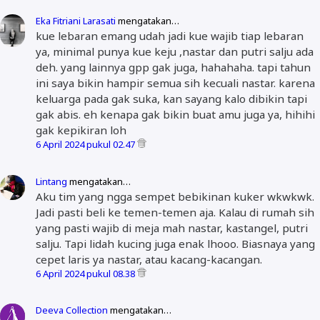
Eka Fitriani Larasati
mengatakan…
kue lebaran emang udah jadi kue wajib tiap lebaran
ya, minimal punya kue keju ,nastar dan putri salju ada
deh. yang lainnya gpp gak juga, hahahaha. tapi tahun
ini saya bikin hampir semua sih kecuali nastar. karena
keluarga pada gak suka, kan sayang kalo dibikin tapi
gak abis. eh kenapa gak bikin buat amu juga ya, hihihi
gak kepikiran loh
6 April 2024 pukul 02.47
Lintang
mengatakan…
Aku tim yang ngga sempet bebikinan kuker wkwkwk.
Jadi pasti beli ke temen-temen aja. Kalau di rumah sih
yang pasti wajib di meja mah nastar, kastangel, putri
salju. Tapi lidah kucing juga enak lhooo. Biasnaya yang
cepet laris ya nastar, atau kacang-kacangan.
6 April 2024 pukul 08.38
Deeva Collection
mengatakan…