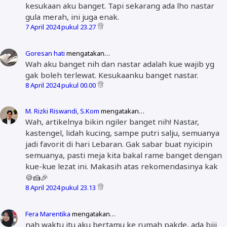
kesukaan aku banget. Tapi sekarang ada lho nastar
gula merah, ini juga enak.
7 April 2024 pukul 23.27
Goresan hati
mengatakan…
Wah aku banget nih dan nastar adalah kue wajib yg
gak boleh terlewat. Kesukaanku banget nastar.
8 April 2024 pukul 00.00
M. Rizki Riswandi, S.Kom
mengatakan…
Wah, artikelnya bikin ngiler banget nih! Nastar,
kastengel, lidah kucing, sampe putri salju, semuanya
jadi favorit di hari Lebaran. Gak sabar buat nyicipin
semuanya, pasti meja kita bakal rame banget dengan
kue-kue lezat ini. Makasih atas rekomendasinya kak
🍪🍰🎉
8 April 2024 pukul 23.13
Fera Marentika
mengatakan…
nah waktu itu aku bertamu ke rumah pakde, ada biji