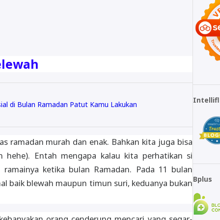
Belewah
Intelli
sial di Bulan Ramadan Patut Kamu Lakukan
has ramadan murah dan enak. Bahkan kita juga bisa
in hehe). Entah mengapa kalau kita perhatikan si
l ramainya ketika bulan Ramadan. Pada 11 bulan
Bplus
hal baik blewah maupun timun suri, keduanya bukan
kebanyakan orang cenderung mencari yang segar-