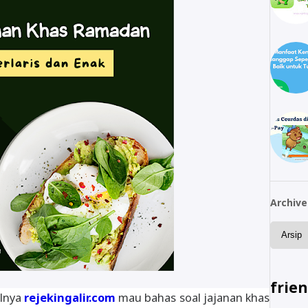
Archive
frie
alnya
rejekingalir.com
mau bahas soal jajanan khas