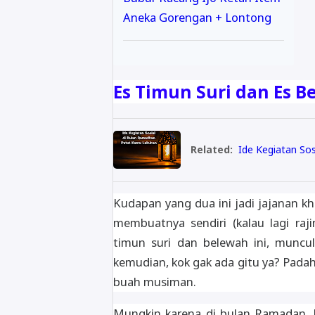
Aneka Gorengan + Lontong
Es Timun Suri dan Es 
Related:
Ide Kegiatan So
Kudapan yang dua ini jadi jajanan k
membuatnya sendiri (kalau lagi raj
timun suri dan belewah ini, muncu
kemudian, kok gak ada gitu ya? Pada
buah musiman.
Mungkin karena di bulan Ramadan, 