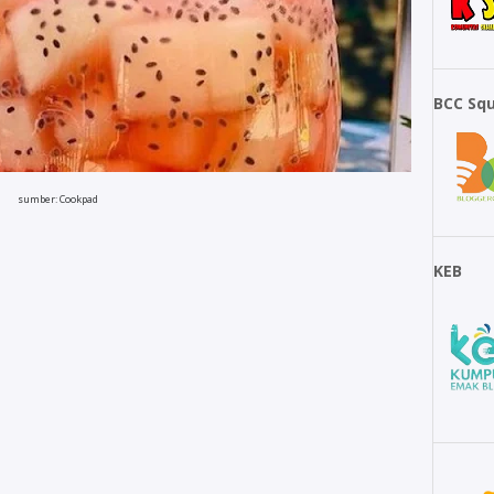
BCC Sq
sumber: Cookpad
KEB