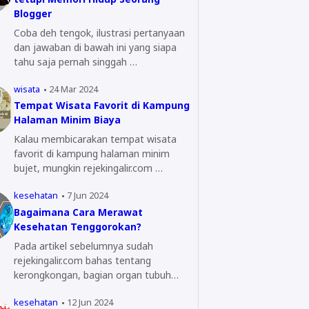
Blogger
Coba deh tengok, ilustrasi pertanyaan
dan jawaban di bawah ini yang siapa
tahu saja pernah singgah …
wisata
24 Mar 2024
Tempat Wisata Favorit di Kampung
Halaman Minim Biaya
Kalau membicarakan tempat wisata
favorit di kampung halaman minim
bujet, mungkin rejekingalir.com …
kesehatan
7 Jun 2024
Bagaimana Cara Merawat
Kesehatan Tenggorokan?
Pada artikel sebelumnya sudah
rejekingalir.com bahas tentang
kerongkongan, bagian organ tubuh
yang…
kesehatan
12 Jun 2024