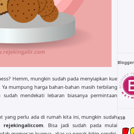
Blogge
a gaess? Hemm, mungkin sudah pada menyiapkan kue
g. Ya mumpung harga bahan-bahan masih terbilang
 sudah mendekati lebaran biasanya permintaan
 yang perlu ada di rumah kita ini, mungkin sudah
KSB
 rejekingalir.com
. Bisa jadi sudah pada mulai
ah memesan kuenya, alias ya nggak bikin sendiri,