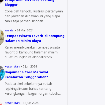
Blogger
Coba deh tengok, ilustrasi pertanyaan
dan jawaban di bawah ini yang siapa
tahu saja pernah singgah …
wisata
24 Mar 2024
Tempat Wisata Favorit di Kampung
Halaman Minim Biaya
Kalau membicarakan tempat wisata
favorit di kampung halaman minim
bujet, mungkin rejekingalir.com …
kesehatan
7 Jun 2024
Bagaimana Cara Merawat
Kesehatan Tenggorokan?
Pada artikel sebelumnya sudah
rejekingalir.com bahas tentang
kerongkongan, bagian organ tubuh
yang…
kesehatan
12 Jun 2024