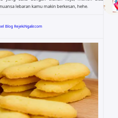
r nuansa lebaran kamu makin berkesan, hehe.
kel Blog RejekiNgalir.com